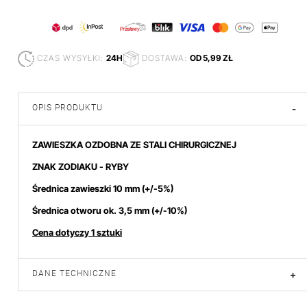
CZAS WYSYŁKI:
24H
DOSTAWA:
OD 5,99 ZŁ
OPIS PRODUKTU
-
ZAWIESZKA OZDOBNA ZE STALI CHIRURGICZNEJ
ZNAK ZODIAKU - RYBY
Średnica zawieszki 10 mm (+/-5%)
Średnica otworu ok. 3,5 mm (+/-10%)
Cena dotyczy 1 sztuki
DANE TECHNICZNE
+