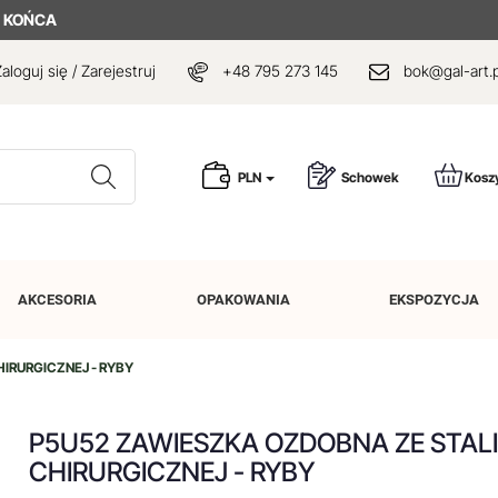
 KOŃCA
aloguj się / Zarejestruj
+48 795 273 145
bok@gal-art.p
Wyszukaj
PLN
Schowek
Kosz
AKCESORIA
OPAKOWANIA
EKSPOZYCJA
IRURGICZNEJ - RYBY
P5U52 ZAWIESZKA OZDOBNA ZE STALI
CHIRURGICZNEJ - RYBY