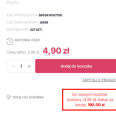
P5U52
5905414107510
KOD PRODUCENTA:
G659
KOD WEWNĘTRZNY:
227 SZT.
DOSTĘPNOŚĆ:
HISTORIA CENY
4,90 zł
Cena netto:
3,98 zł
-
+
dodaj do koszyka
ZAPYTAJ O PRODUK
Do niższych kosztów
DODAJ DO SCHOWKA
dostawy (4,99 zł) dokup za
kwotę:
190,00 zł