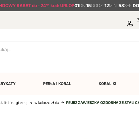
NDOWY RABAT
do - 24% kod: URLOP
01
DNI
15
GODZ.
:
12
MIN.
:
58
SEK.
DO
Z
BRYKATY
PERŁA I
KORAL
KORALIKI
tali chirurgicznej
w kolorze złota
P5U52 ZAWIESZKA OZDOBNA ZE STALI CH