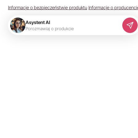
Informacje o bezpieczeństwie produktu
Informacje o producenci
Asystent AI
P
o
r
o
z
m
a
w
i
a
j
o
p
r
o
d
u
k
c
i
e