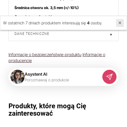
Średnica otworu ok. 3,5 mm (+/-10%)
Cena dotyczy 1 sztuki
W ostatnich 7 dniach produktem interesują się
4
osoby.
DANE TECHNICZNE
+
Informacje o bezpieczeństwie produktu
Informacje o
producencie
Asystent AI
P
o
r
o
z
m
a
w
i
a
j
o
p
r
o
d
u
k
c
i
e
Produkty, które mogą Cię
zainteresować