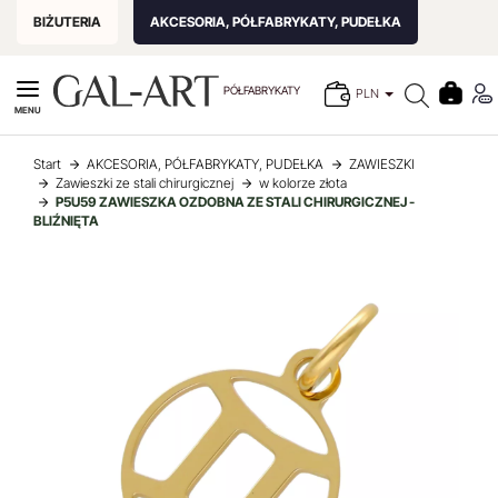
BIŻUTERIA
AKCESORIA, PÓŁFABRYKATY, PUDEŁKA
PÓŁFABRYKATY
PLN
MENU
Start
AKCESORIA, PÓŁFABRYKATY, PUDEŁKA
ZAWIESZKI
Zawieszki ze stali chirurgicznej
w kolorze złota
P5U59 ZAWIESZKA OZDOBNA ZE STALI CHIRURGICZNEJ -
BLIŹNIĘTA