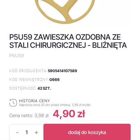
P5U59 ZAWIESZKA OZDOBNA ZE
STALI CHIRURGICZNEJ - BLIŹNIĘTA
P5U59
5905414107589
KOD PRODUCENTA:
G666
KOD WEWNĘTRZNY:
42 SZT.
DOSTĘPNOŚĆ:
HISTORIA CENY
Najniższa cena 30 dni przed zmianą:
3,98 zł brutto
4,90 zł
Cena netto:
3,98 zł
-
+
dodaj do koszyka