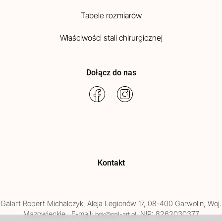
Tabele rozmiarów
Właściwości stali chirurgicznej
Dołącz do nas
Kontakt
Galart
Robert Michalczyk
,
Aleja Legionów 17
,
08-400
Garwolin
, Woj.
Mazowieckie
,
, E-mail:
, NIP: 8262030377
bok@gal-art.pl