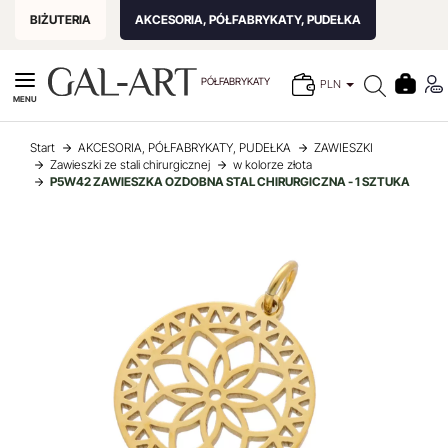
BIŻUTERIA
AKCESORIA, PÓŁFABRYKATY, PUDEŁKA
PÓŁFABRYKATY
PLN
MENU
Start
AKCESORIA, PÓŁFABRYKATY, PUDEŁKA
ZAWIESZKI
Zawieszki ze stali chirurgicznej
w kolorze złota
P5W42 ZAWIESZKA OZDOBNA STAL CHIRURGICZNA - 1 SZTUKA