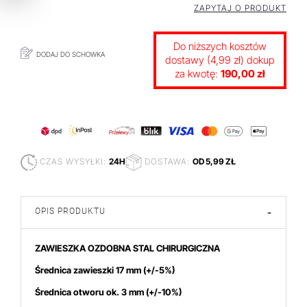
ZAPYTAJ O PRODUKT
Do niższych kosztów
DODAJ DO SCHOWKA
dostawy (4,99 zł) dokup
za kwotę:
190,00 zł
CZAS WYSYŁKI:
24H
DOSTAWA:
OD 5,99 ZŁ
OPIS PRODUKTU
-
ZAWIESZKA OZDOBNA STAL CHIRURGICZNA
Średnica zawieszki 17 mm (+/-5%)
Średnica otworu ok. 3
mm (+/-10%)