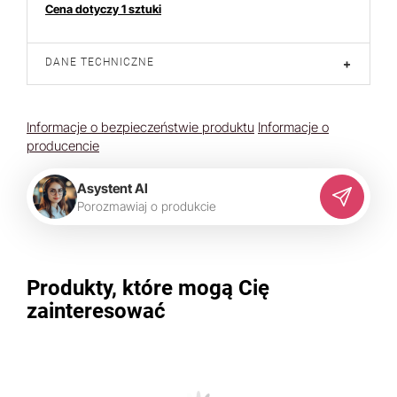
Cena dotyczy 1 sztuki
DANE TECHNICZNE
+
Informacje o bezpieczeństwie produktu
Informacje o
producencie
Asystent AI
P
o
r
o
z
m
a
w
i
a
j
o
p
r
o
d
u
k
c
i
e
Produkty, które mogą Cię
zainteresować