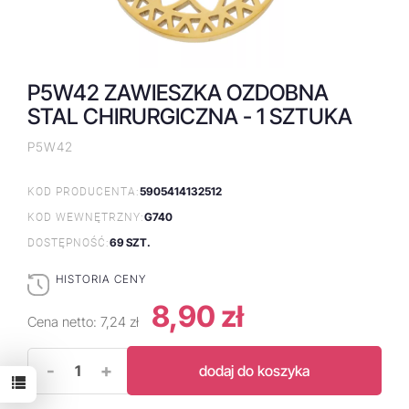
P5W42 ZAWIESZKA OZDOBNA
STAL CHIRURGICZNA - 1 SZTUKA
P5W42
5905414132512
KOD PRODUCENTA:
G740
KOD WEWNĘTRZNY:
69 SZT.
DOSTĘPNOŚĆ:
HISTORIA CENY
8,90 zł
Cena netto:
7,24 zł
-
+
dodaj do koszyka