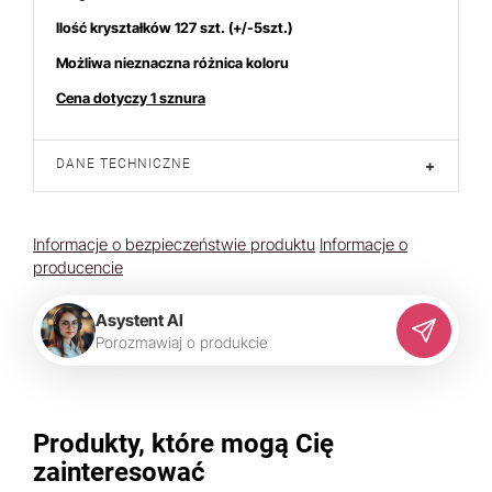
Ilość kryształków 127 szt. (+/-5szt.)
Możliwa nieznaczna różnica koloru
Cena dotyczy 1 sznura
DANE TECHNICZNE
+
Informacje o bezpieczeństwie produktu
Informacje o
producencie
Asystent AI
P
o
r
o
z
m
a
w
i
a
j
o
p
r
o
d
u
k
c
i
e
Produkty, które mogą Cię
zainteresować