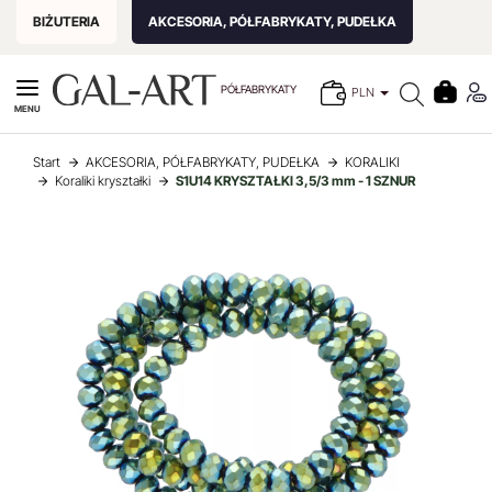
BIŻUTERIA
AKCESORIA, PÓŁFABRYKATY, PUDEŁKA
PÓŁFABRYKATY
PLN
MENU
Start
AKCESORIA, PÓŁFABRYKATY, PUDEŁKA
KORALIKI
Koraliki kryształki
S1U14 KRYSZTAŁKI 3,5/3 mm - 1 SZNUR