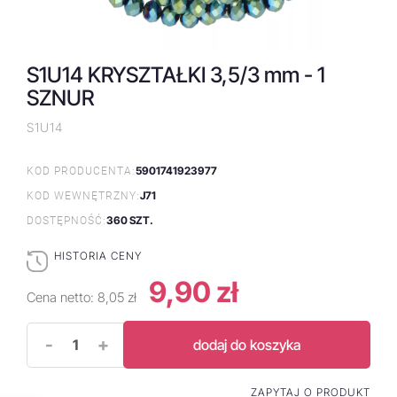
S1U14 KRYSZTAŁKI 3,5/3 mm - 1
SZNUR
S1U14
5901741923977
KOD PRODUCENTA:
J71
KOD WEWNĘTRZNY:
360 SZT.
DOSTĘPNOŚĆ:
HISTORIA CENY
9,90 zł
Cena netto:
8,05 zł
-
+
dodaj do koszyka
ZAPYTAJ O PRODUKT