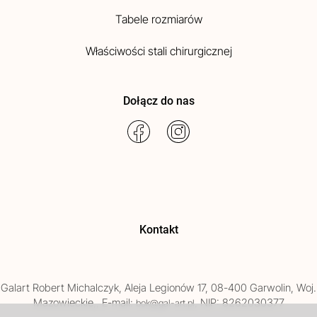
Tabele rozmiarów
Właściwości stali chirurgicznej
Dołącz do nas
Kontakt
Galart
Robert Michalczyk
,
Aleja Legionów 17
,
08-400
Garwolin
, Woj.
Mazowieckie
,
, E-mail:
, NIP: 8262030377
bok@gal-art.pl