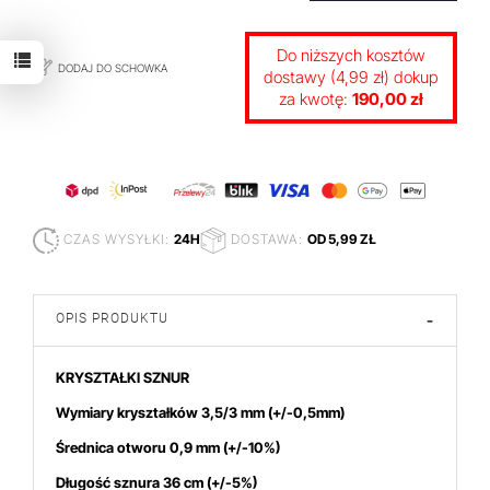
Do niższych kosztów
DODAJ DO SCHOWKA
dostawy (4,99 zł) dokup
za kwotę:
190,00 zł
CZAS WYSYŁKI:
24H
DOSTAWA:
OD 5,99 ZŁ
OPIS PRODUKTU
-
KRYSZTAŁKI SZNUR
Wymiary kryształków 3,5/3 mm
(+/-0,5mm)
Średnica otworu 0,9 mm (+/-10%)
Długość sznura 36 cm (+/-5%)