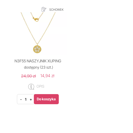
SCHOWEK
N3F55 NASZYJNIK XUPING
dostępny
(23 szt.)
14,94 zł
24,90 zł
OPIS
Do koszyka
-
+