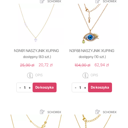
SCHOWEK
SCHOWEK
N3N91 NASZYJNIK XUPING
N3F68 NASZYJNIK XUPING
dostępny
(63 szt.)
dostępny
(10 szt.)
20,72 zł
62,94 zł
25,90 zł
104,90 zł
OPIS
OPIS
Do koszyka
Do koszyka
-
+
-
+
SCHOWEK
SCHOWEK