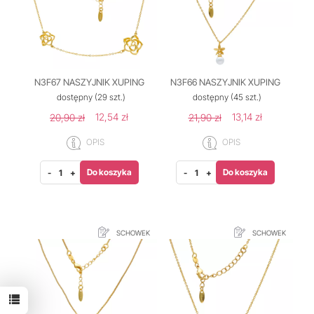
N3F67 NASZYJNIK XUPING
N3F66 NASZYJNIK XUPING
dostępny
(29 szt.)
dostępny
(45 szt.)
12,54 zł
13,14 zł
20,90 zł
21,90 zł
OPIS
OPIS
Do koszyka
Do koszyka
-
+
-
+
SCHOWEK
SCHOWEK