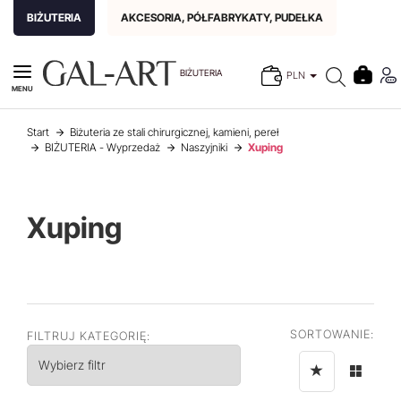
BIŻUTERIA
AKCESORIA, PÓŁFABRYKATY, PUDEŁKA
BIŻUTERIA
PLN
MENU
Start
Biżuteria ze stali chirurgicznej, kamieni, pereł
BIŻUTERIA - Wyprzedaż
Naszyjniki
Xuping
Xuping
SORTOWANIE:
FILTRUJ KATEGORIĘ:
Wybierz filtr