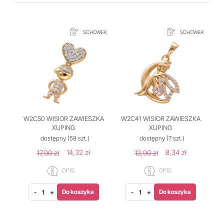
SCHOWEK
SCHOWEK
W2C50 WISIOR ZAWIESZKA
W2C41 WISIOR ZAWIESZKA
XUPING
XUPING
dostępny
(59 szt.)
dostępny
(7 szt.)
14,32 zł
8,34 zł
17,90 zł
13,90 zł
OPIS
OPIS
Do koszyka
Do koszyka
-
+
-
+