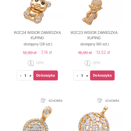
W2C24 WISIOR ZAWIESZKA
W2C23 WISIOR ZAWIESZKA
XUPING
XUPING
dostępny
(28 szt.)
dostępny
(60 szt.)
7,74 zł
13,52 zł
12,90 zł
16,90 zł
OPIS
OPIS
Do koszyka
Do koszyka
-
+
-
+
SCHOWEK
SCHOWEK