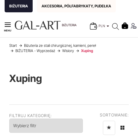
BIŻUTERIA
AKCESORIA, PÓŁFABRYKATY, PUDEŁKA
BIŻUTERIA
PLN
MENU
Start
Biżuteria ze stali chirurgicznej, kamieni, pereł
BIŻUTERIA - Wyprzedaż
Wisiory
Xuping
Xuping
SORTOWANIE:
FILTRUJ KATEGORIĘ:
Wybierz filtr