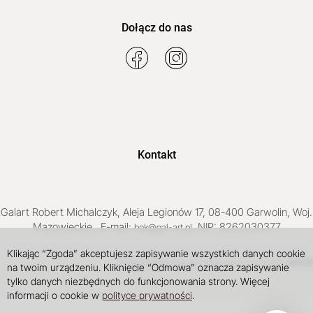
Dołącz do nas
Kontakt
Galart
Robert Michalczyk
,
Aleja Legionów 17
,
08-400
Garwolin
, Woj.
Mazowieckie
,
, E-mail:
, NIP: 8262030377
bok@gal-art.pl
Klikając “Zgoda” akceptujesz zapisywanie wszystkich danych cookie
Sklep internetowy SOTE
INTLE
projekt i wdrożenie
na twoim urządzeniu. Kliknięcie “Odmowa” oznacza zapisywanie
tylko danych niezbędnych do funkcjonowania strony. Więcej
informacji o cookie w
polityce prywatności
.