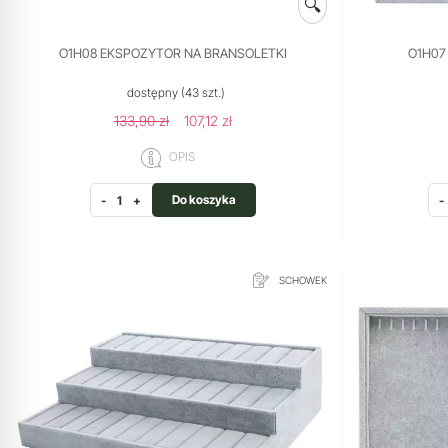
🔍
O1H08 EKSPOZYTOR NA BRANSOLETKI
O1H07
dostępny
(43 szt.)
133,90 zł
107,12 zł
OPIS
Do koszyka
-
+
-
SCHOWEK