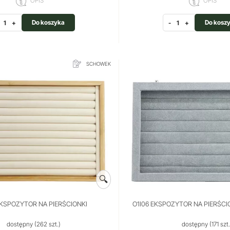
OPIS
OPIS
Do koszyka
Do kosz
+
-
+
SCHOWEK
🔍
EKSPOZYTOR NA PIERŚCIONKI
O1I06 EKSPOZYTOR NA PIERŚC
dostępny
(262 szt.)
dostępny
(171 szt.