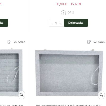
zł
18,90 zł
15,12 zł
OPIS
yka
Do koszyka
-
+
SCHOWEK
SCHOWEK
🔍
🔍