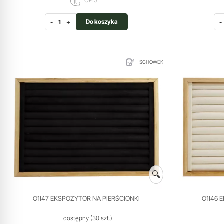
OPIS
Do koszyka
-
+
-
SCHOWEK
🔍
O1I47 EKSPOZYTOR NA PIERŚCIONKI
O1I46 
dostępny
(30 szt.)