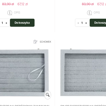
83,90 zł
67,12 zł
83,90 zł
67,12 
OPIS
OPIS
Do koszyka
Do kosz
+
-
+
SCHOWEK
🔍