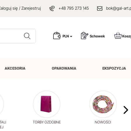
aloguj się / Zarejestruj
+48 795 273 145
bok@gal-art.p
Wyszukaj
PLN
Schowek
Kosz
AKCESORIA
OPAKOWANIA
EKSPOZYCJA
TALI
TORBY OZDOBNE
NOWOŚCI
EJ