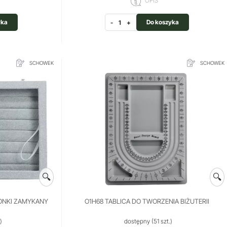
OPIS
yka
Do koszyka
-
+
SCHOWEK
SCHOWEK
🔍
🔍
IONKI ZAMYKANY
O1H68 TABLICA DO TWORZENIA BIŻUTERII
)
dostępny
(51 szt.)