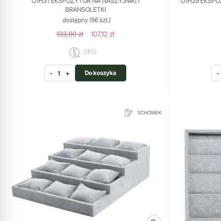
O1H31 EKSPOZYTOR NA NASZYJNIKI I
O1H29 EKSPO
BRANSOLETKI
dostępny
(96 szt.)
133,90 zł
107,12 zł
OPIS
Do koszyka
-
+
-
SCHOWEK