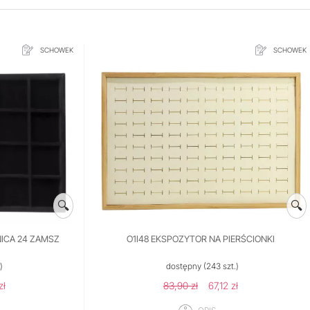
SCHOWEK
SCHOWEK
🔍
🔍
ICA 24 ZAMSZ
O1I48 EKSPOZYTOR NA PIERŚCIONKI
)
dostępny
(243 szt.)
zł
83,90 zł
67,12 zł