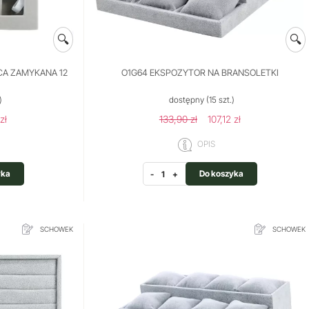
🔍
🔍
CA ZAMYKANA 12
O1G64 EKSPOZYTOR NA BRANSOLETKI
)
dostępny
(15 szt.)
zł
133,90 zł
107,12 zł
OPIS
yka
Do koszyka
-
+
SCHOWEK
SCHOWEK