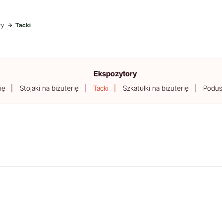
ry
Tacki
Ekspozytory
ię
Stojaki na biżuterię
Tacki
Szkatułki na biżuterię
Podus