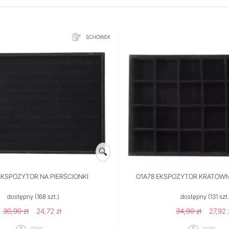
SCHOWEK
🔍
EKSPOZYTOR NA PIERŚCIONKI
O1A78 EKSPOZYTOR KRATOWN
dostępny
(168 szt.)
dostępny
(131 szt.
30,90 zł
24,72 zł
34,90 zł
27,92 