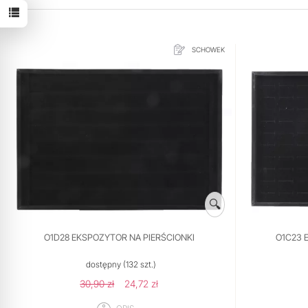
SCHOWEK
🔍
O1D28 EKSPOZYTOR NA PIERŚCIONKI
O1C23 
dostępny
(132 szt.)
30,90 zł
24,72 zł