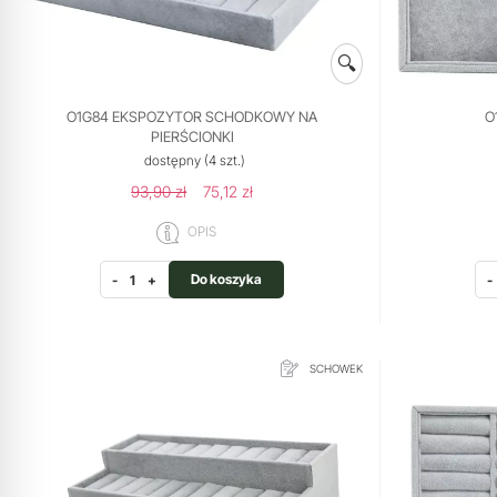
🔍
O1G84 EKSPOZYTOR SCHODKOWY NA
O
PIERŚCIONKI
dostępny
(4 szt.)
93,90 zł
75,12 zł
OPIS
Do koszyka
-
+
-
SCHOWEK