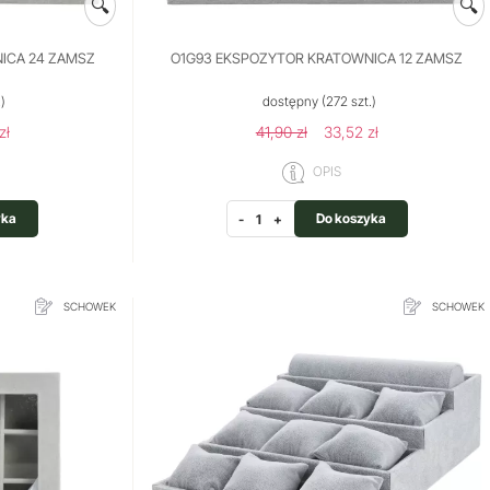
🔍
🔍
ICA 24 ZAMSZ
O1G93 EKSPOZYTOR KRATOWNICA 12 ZAMSZ
.)
dostępny
(272 szt.)
zł
41,90 zł
33,52 zł
OPIS
yka
Do koszyka
-
+
SCHOWEK
SCHOWEK