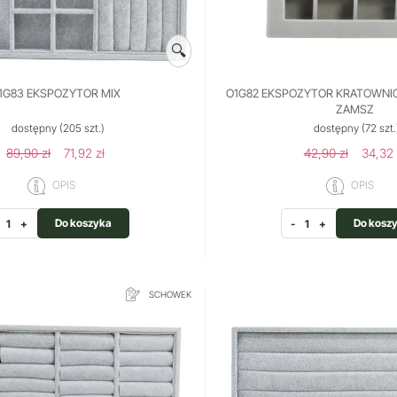
🔍
1G83 EKSPOZYTOR MIX
O1G82 EKSPOZYTOR KRATOWNI
ZAMSZ
dostępny
(205 szt.)
dostępny
(72 szt.
89,90 zł
71,92 zł
42,90 zł
34,32 
OPIS
OPIS
Do koszyka
Do kosz
+
-
+
SCHOWEK