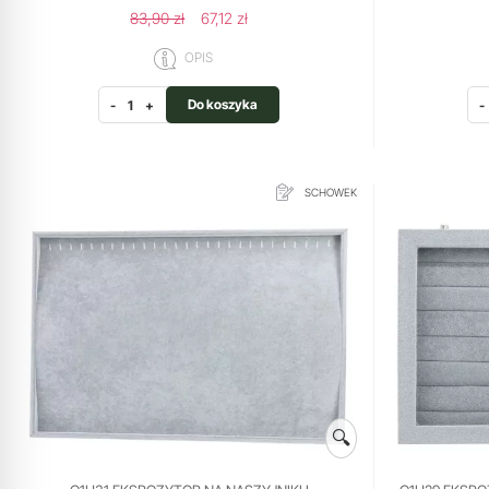
83,90 zł
67,12 zł
OPIS
Do koszyka
-
+
-
SCHOWEK
🔍