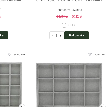
IONKI ZAMYKANY
O1H27 EKSPOZYTOR NA BIŻUTERIĘ ZAMYKANY
.)
dostępny
(143 szt.)
zł
83,90 zł
67,12 zł
OPIS
yka
Do koszyka
-
+
SCHOWEK
SCHOWEK