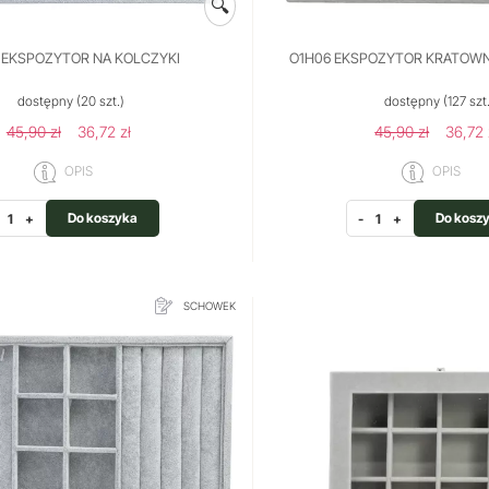
🔍
 EKSPOZYTOR NA KOLCZYKI
O1H06 EKSPOZYTOR KRATOWN
dostępny
(20 szt.)
dostępny
(127 szt
45,90 zł
36,72 zł
45,90 zł
36,72 
OPIS
OPIS
Do koszyka
Do kosz
+
-
+
SCHOWEK