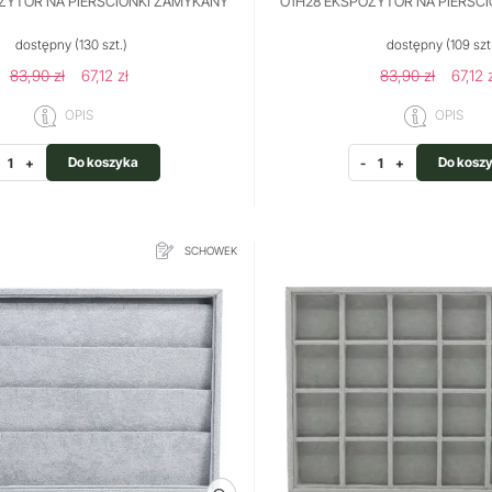
ZYTOR NA PIERŚCIONKI ZAMYKANY
O1H28 EKSPOZYTOR NA PIERŚC
dostępny
(130 szt.)
dostępny
(109 szt
83,90 zł
67,12 zł
83,90 zł
67,12 
OPIS
OPIS
Do koszyka
Do kosz
+
-
+
SCHOWEK