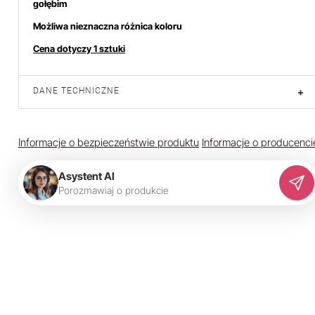
gołębim
Możliwa nieznaczna różnica koloru
Cena dotyczy 1 sztuki
DANE TECHNICZNE
+
Informacje o bezpieczeństwie produktu
Informacje o producenci
Asystent AI
P
o
r
o
z
m
a
w
i
a
j
o
p
r
o
d
u
k
c
i
e