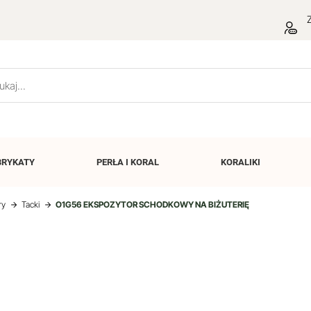
Z
BRYKATY
PERŁA I
KORAL
KORALIKI
ry
Tacki
O1G56 EKSPOZYTOR SCHODKOWY NA BIŻUTERIĘ