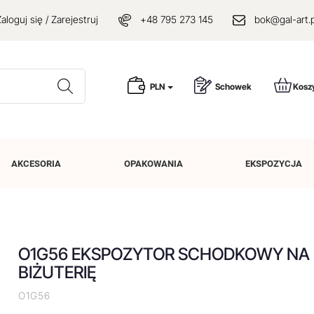
aloguj się / Zarejestruj
+48 795 273 145
bok@gal-art.p
Wyszukaj
PLN
Schowek
Kosz
AKCESORIA
OPAKOWANIA
EKSPOZYCJA
O1G56 EKSPOZYTOR SCHODKOWY NA
BIŻUTERIĘ
O1G56