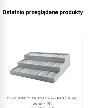
Ostatnio przeglądane produkty
O1G56 EKSPOZYTOR SCHODKOWY NA BIŻUTERIĘ
dostępny
(178 )
79,92 zł
99,90 zł