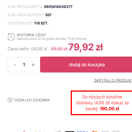
5905414036377
KOD PRODUCENTA:
S57
KOD WEWNĘTRZNY:
178 SZT.
DOSTĘPNOŚĆ:
HISTORIA CENY
Najniższa cena 30 dni przed obniżką:
79,92 zł brutto
79,92 zł
99,90 zł
Cena netto:
64,98 zł
-
+
dodaj do koszyka
ZAPYTAJ O PRODUK
Do niższych kosztów
DODAJ DO SCHOWKA
dostawy (4,99 zł) dokup za
kwotę:
190,00 zł