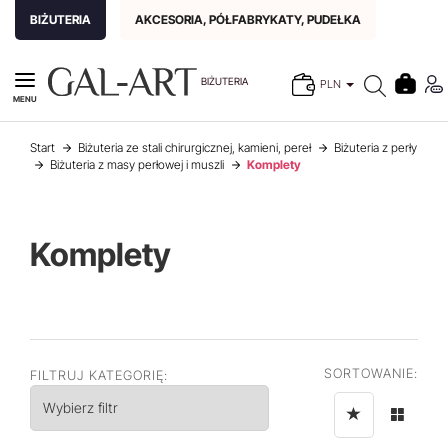
BIŻUTERIA
AKCESORIA, PÓŁFABRYKATY, PUDEŁKA
BIŻUTERIA
PLN
MENU
Start
Biżuteria ze stali chirurgicznej, kamieni, pereł
Biżuteria z perły
Biżuteria z masy perłowej i muszli
Komplety
Komplety
SORTOWANIE:
FILTRUJ KATEGORIĘ:
Wybierz filtr