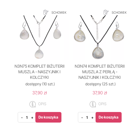
SCHOWEK
SCHOWEK
N3N75 KOMPLET BIŻUTERII
N3N74 KOMPLET BIŻUTERII
MUSZLA - NASZYJNIK I
MUSZLA Z PERŁĄ -
KOLCZYKI
NASZYJNIK I KOLCZYKI
dostępny
(10 szt.)
dostępny
(25 szt.)
37,90 zł
37,90 zł
OPIS
OPIS
Do koszyka
Do koszyka
-
+
-
+