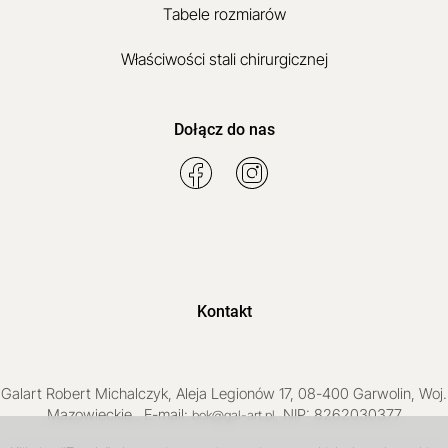
Tabele rozmiarów
Właściwości stali chirurgicznej
Dołącz do nas
Kontakt
Galart
Robert Michalczyk
,
Aleja Legionów 17
,
08-400
Garwolin
, Woj.
Mazowieckie
,
, E-mail:
, NIP: 8262030377
bok@gal-art.pl