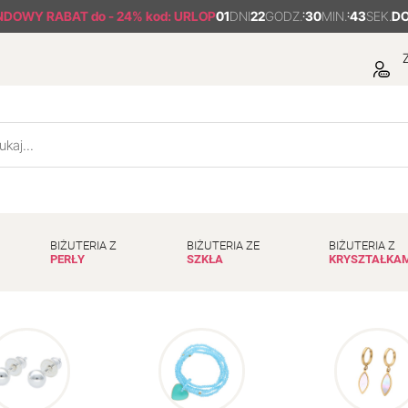
NDOWY RABAT
do - 24% kod: URLOP
01
DNI
22
GODZ.
:
30
MIN.
:
42
SEK.
DO
Z
BIŻUTERIA Z
BIŻUTERIA ZE
BIŻUTERIA Z
PERŁY
SZKŁA
KRYSZTAŁKA