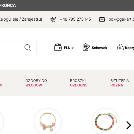
 KOŃCA
aloguj się / Zarejestruj
+48 795 273 145
bok@gal-art.p
Wyszukaj
PLN
Schowek
Kosz
OZDOBY DO
BROSZKI
BIŻUTERIA
MI
WŁOSÓW
OZDOBNE
RÓŻNA