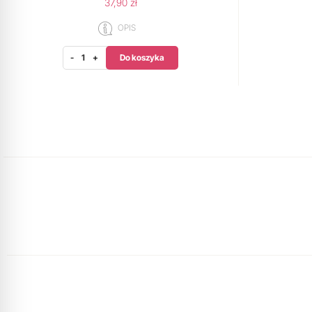
37,90 zł
OPIS
Do koszyka
-
+