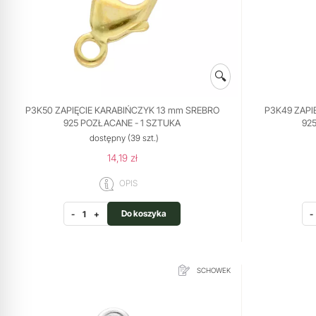
🔍
P3K50 ZAPIĘCIE KARABIŃCZYK 13 mm SREBRO
P3K49 ZAPI
925 POZŁACANE - 1 SZTUKA
92
dostępny
(39 szt.)
14,19 zł
OPIS
Do koszyka
-
+
-
SCHOWEK