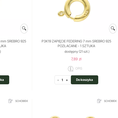
🔍
🔍
9 mm SREBRO 925
P3K19 ZAPIĘCIE FEDERING 7 mm SREBRO 925
TUKA
POZŁACANE - 1 SZTUKA
)
dostępny
(21 szt.)
7,89 zł
OPIS
yka
Do koszyka
-
+
SCHOWEK
SCHOWEK