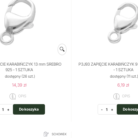
🔍
ĘCIE KARABIŃCZYK 13 mm SREBRO
P3J93 ZAPIĘCIE KARABIŃCZYK 
925 - 1 SZTUKA
- 1 SZTUKA
dostępny
(26 szt.)
dostępny
(11 szt.
14,39 zł
6,19 zł
OPIS
OPIS
Do koszyka
Do kosz
+
-
+
SCHOWEK