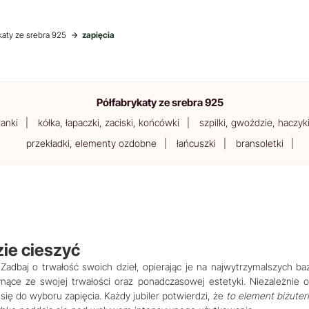
katy ze srebra 925
zapięcia
Półfabrykaty ze srebra 925
ranki
kółka, łapaczki, zaciski, końcówki
szpilki, gwoździe, haczyki
przekładki, elementy ozdobne
łańcuszki
bransoletki
zie cieszyć
! Zadbaj o trwałość swoich dzieł, opierając je na najwytrzymalszych 
ynące ze swojej trwałości oraz ponadczasowej estetyki. Niezależnie 
ć się do wyboru zapięcia. Każdy jubiler potwierdzi, że
to element biżuteri