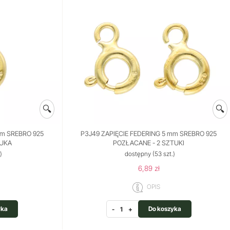
🔍
🔍
mm SREBRO 925
P3J49 ZAPIĘCIE FEDERING 5 mm SREBRO 925
TUKA
POZŁACANE - 2 SZTUKI
)
dostępny
(53 szt.)
6,89 zł
OPIS
yka
Do koszyka
-
+