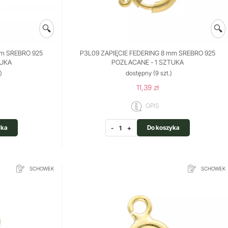
🔍
🔍
mm SREBRO 925
P3L09 ZAPIĘCIE FEDERING 8 mm SREBRO 925
TUKA
POZŁACANE - 1 SZTUKA
)
dostępny
(9 szt.)
11,39 zł
OPIS
yka
Do koszyka
-
+
SCHOWEK
SCHOWEK