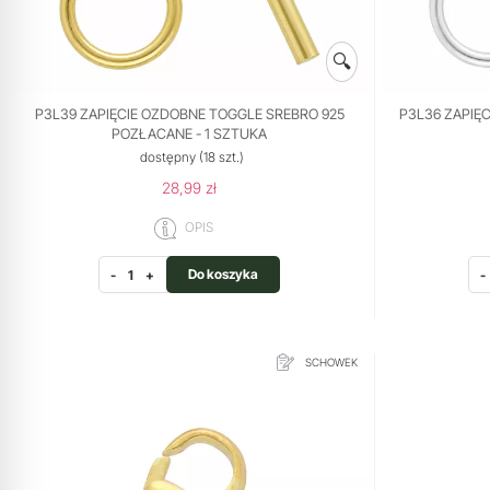
🔍
P3L39 ZAPIĘCIE OZDOBNE TOGGLE SREBRO 925
P3L36 ZAPIĘ
POZŁACANE - 1 SZTUKA
dostępny
(18 szt.)
28,99 zł
OPIS
Do koszyka
-
+
-
SCHOWEK