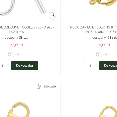
🔍
CIE OZDOBNE TOGGLE SREBRO 925 -
P3L10 ZAPIĘCIE FEDERING 8 
1 SZTUKA
POZŁACANE - 1 SZ
dostępny
(18 szt.)
dostępny
(63 szt.
22,89 zł
9,89 zł
OPIS
OPIS
Do koszyka
Do kosz
+
-
+
SCHOWEK