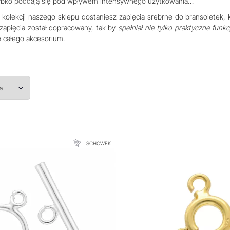
 szybko poddają się pod wpływem intensywnego użytkowania…
 W kolekcji naszego sklepu dostaniesz zapięcia srebrne do bransolete
zapięcia został dopracowany, tak by
spełniał nie tylko praktyczne funk
e całego akcesorium.
na
SCHOWEK