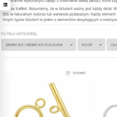
niestarannie wykonanych zapięć z materiałów słabej jakości, które
Dobrze trafiłeś. Rozumiemy, że w biżuterii ważny jest każdy detal.
925 w naturalnym kolorze lub wariancie pozłacanym. Każdy element 
innych typów biżuterii to jeden z elementów decydujących o estetyc
FILTRUJ KATEGORIĘ:
SREBRO 925 / SREBRO 925 POZŁACANE
KOLOR
Ce
SCHOWEK