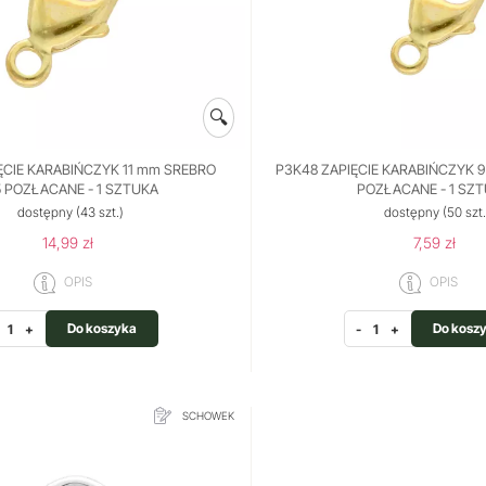
🔍
ĘCIE KARABIŃCZYK 11 mm SREBRO
P3K48 ZAPIĘCIE KARABIŃCZYK 
5 POZŁACANE - 1 SZTUKA
POZŁACANE - 1 SZ
dostępny
(43 szt.)
dostępny
(50 szt.
14,99 zł
7,59 zł
OPIS
OPIS
Do koszyka
Do kosz
+
-
+
SCHOWEK