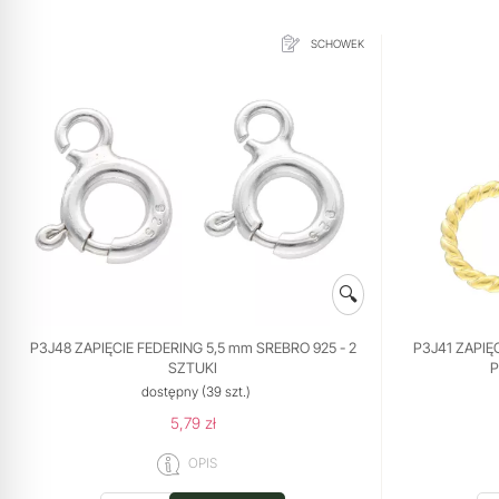
SCHOWEK
🔍
P3J48 ZAPIĘCIE FEDERING 5,5 mm SREBRO 925 - 2
P3J41 ZAPIĘ
SZTUKI
P
dostępny
(39 szt.)
5,79 zł
OPIS