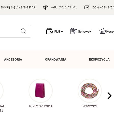
aloguj się / Zarejestruj
+48 795 273 145
bok@gal-art.p
Wyszukaj
PLN
Schowek
Kosz
AKCESORIA
OPAKOWANIA
EKSPOZYCJA
TALI
TORBY OZDOBNE
NOWOŚCI
EJ