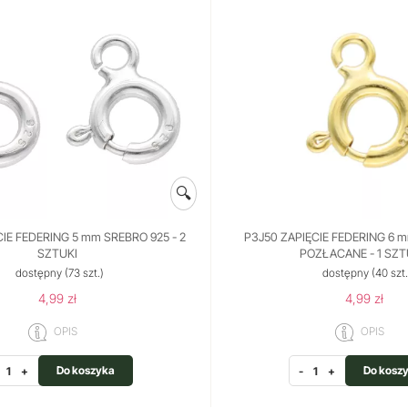
🔍
CIE FEDERING 5 mm SREBRO 925 - 2
P3J50 ZAPIĘCIE FEDERING 6 
SZTUKI
POZŁACANE - 1 SZ
dostępny
(73 szt.)
dostępny
(40 szt.
4,99 zł
4,99 zł
OPIS
OPIS
Do koszyka
Do kosz
+
-
+