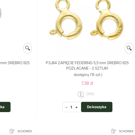
🔍
🔍
9 mm SREBRO 925
P3J84 ZAPIĘCIE FEDERING 5,5 mm SREBRO 925
POZŁACANE - 2 SZTUKI
)
dostępny
(15 szt.)
7,39 zł
OPIS
yka
Do koszyka
-
+
SCHOWEK
SCHOWEK