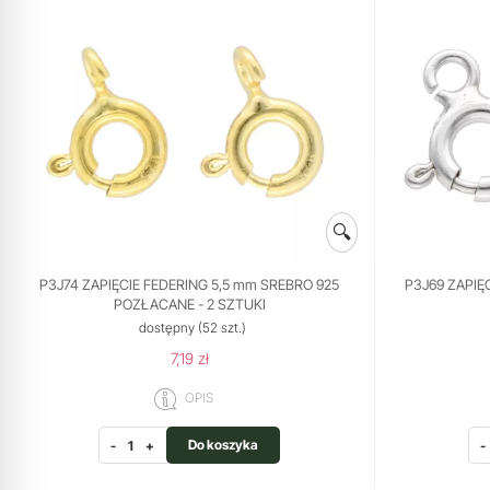
🔍
P3J74 ZAPIĘCIE FEDERING 5,5 mm SREBRO 925
P3J69 ZAPIĘ
POZŁACANE - 2 SZTUKI
dostępny
(52 szt.)
7,19 zł
OPIS
Do koszyka
-
+
-