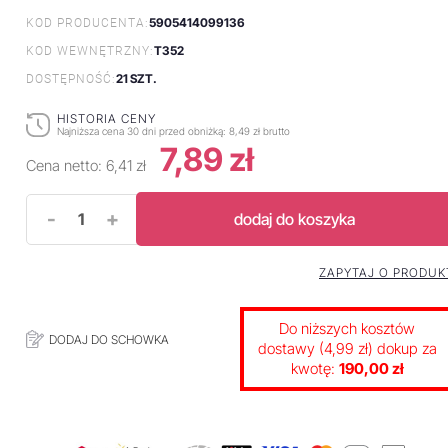
5905414099136
KOD PRODUCENTA:
T352
KOD WEWNĘTRZNY:
21 SZT.
DOSTĘPNOŚĆ:
HISTORIA CENY
Najniższa cena 30 dni przed obniżką:
8,49 zł brutto
7,89 zł
Cena netto:
6,41 zł
-
+
dodaj do koszyka
ZAPYTAJ O PRODUK
Do niższych kosztów
DODAJ DO SCHOWKA
dostawy (4,99 zł) dokup za
kwotę:
190,00 zł