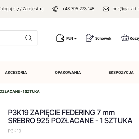
aloguj się / Zarejestruj
+48 795 273 145
bok@gal-art.p
Wyszukaj
PLN
Schowek
Kosz
AKCESORIA
OPAKOWANIA
EKSPOZYCJA
POZŁACANE - 1 SZTUKA
P3K19 ZAPIĘCIE FEDERING 7 mm
SREBRO 925 POZŁACANE - 1 SZTUKA
P3K19