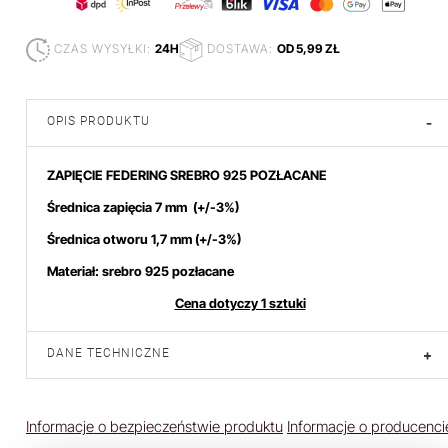
CZAS WYSYŁKI:
24H
DOSTAWA:
OD 5,99 ZŁ
OPIS PRODUKTU
-
ZAPIĘCIE FEDERING SREBRO 925 POZŁACANE
Średnica zapięcia 7 mm
(+/-3%)
Średnica otworu 1,7 mm (+/-3%)
Materiał: srebro 925 pozłacane
Cena dotyczy 1 sztuki
DANE TECHNICZNE
+
Informacje o bezpieczeństwie produktu
Informacje o producenci