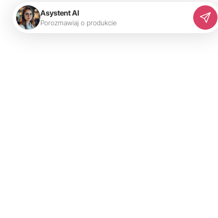
Asystent AI
P
o
r
o
z
m
a
w
i
a
j
o
p
r
o
d
u
k
c
i
e