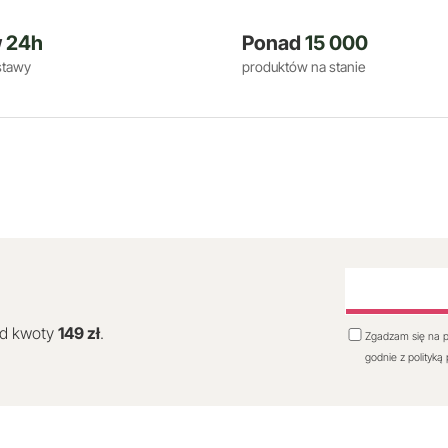
w
24h
Ponad
15 000
stawy
produktów na stanie
od kwoty
149 zł
.
Zgadzam się na p
godnie z polityką