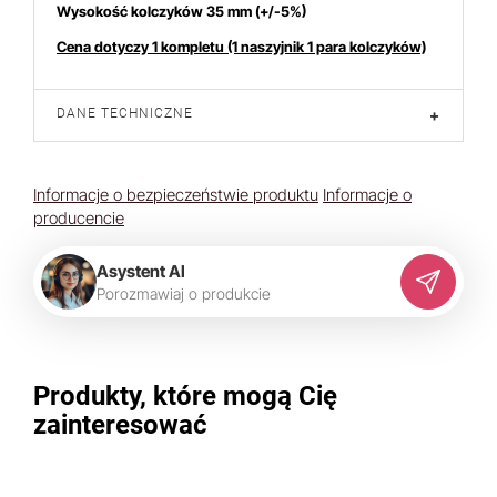
Wysokość kolczyków 35 mm (+/-5%)
Cena dotyczy 1 kompletu (1 naszyjnik 1 para kolczyków)
DANE TECHNICZNE
+
Informacje o bezpieczeństwie produktu
Informacje o
producencie
Asystent AI
P
o
r
o
z
m
a
w
i
a
j
o
p
r
o
d
u
k
c
i
e
Produkty, które mogą Cię
zainteresować