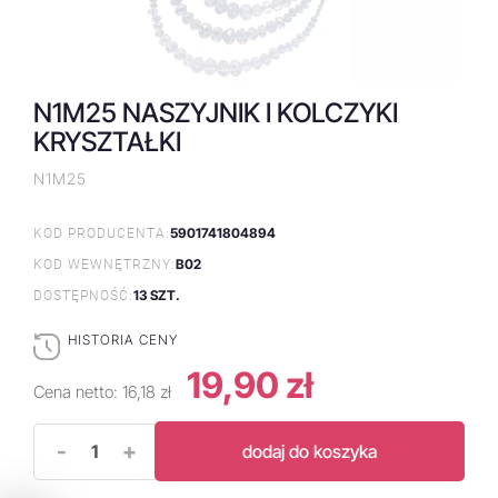
N1M25 NASZYJNIK I KOLCZYKI
KRYSZTAŁKI
N1M25
5901741804894
KOD PRODUCENTA:
B02
KOD WEWNĘTRZNY:
13 SZT.
DOSTĘPNOŚĆ:
HISTORIA CENY
19,90 zł
Cena netto:
16,18 zł
-
+
dodaj do koszyka