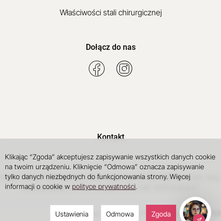
Właściwości stali chirurgicznej
Dołącz do nas
Kontakt
Klikając “Zgoda” akceptujesz zapisywanie wszystkich danych cookie
na twoim urządzeniu. Kliknięcie “Odmowa” oznacza zapisywanie
tylko danych niezbędnych do funkcjonowania strony. Więcej
Galart
Robert Michalczyk
,
Aleja Legionów 17
,
08-400
Garwolin
, Woj.
informacji o cookie w
polityce prywatności
.
Mazowieckie
,
, E-mail:
, NIP: 8262030377
bok@gal-art.pl
Sklep internetowy SOTE
INTLE
projekt i wdrożenie
Ustawienia
Odmowa
Zgoda