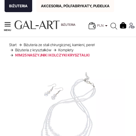
BIŻUTERIA
AKCESORIA, PÓŁFABRYKATY, PUDEŁKA
BIŻUTERIA
PLN
MENU
Start
Biżuteria ze stali chirurgicznej, kamieni, pereł
Biżuteria z kryształków
Komplety
N1M25 NASZYJNIK I KOLCZYKI KRYSZTAŁKI