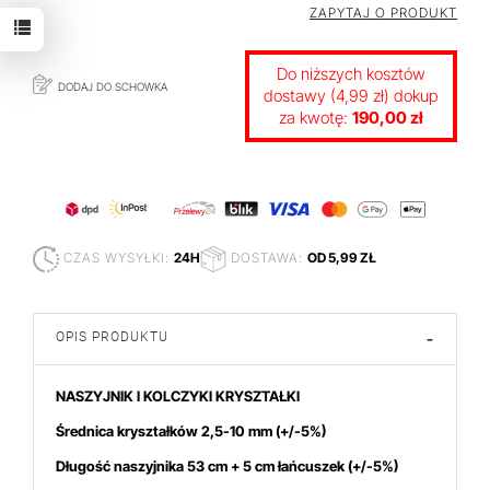
ZAPYTAJ O PRODUKT
Do niższych kosztów
DODAJ DO SCHOWKA
dostawy (4,99 zł) dokup
za kwotę:
190,00 zł
CZAS WYSYŁKI:
24H
DOSTAWA:
OD 5,99 ZŁ
OPIS PRODUKTU
-
NASZYJNIK I KOLCZYKI KRYSZTAŁKI
Średnica kryształków
2,5-10 mm (+/-5%)
Długość naszyjnika 53 cm + 5 cm łańcuszek (+/-5%)