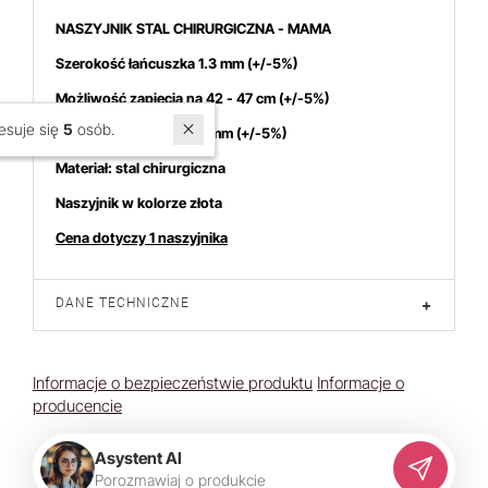
NASZYJNIK STAL CHIRURGICZNA - MAMA
Szerokość łańcuszka 1.3 mm
(+/-5%)
Możliwość zapięcia na 42 - 47 cm (+/-5%)
W ostatnich 7 dniach produktem interesuje się
5
osób.
Wymiary napisu 21,5/5 mm (+/-5%)
Materiał: stal chirurgiczna
Naszyjnik w kolorze złota
Cena dotyczy 1 naszyjnika
DANE TECHNICZNE
+
Informacje o bezpieczeństwie produktu
Informacje o
producencie
Asystent AI
P
o
r
o
z
m
a
w
i
a
j
o
p
r
o
d
u
k
c
i
e