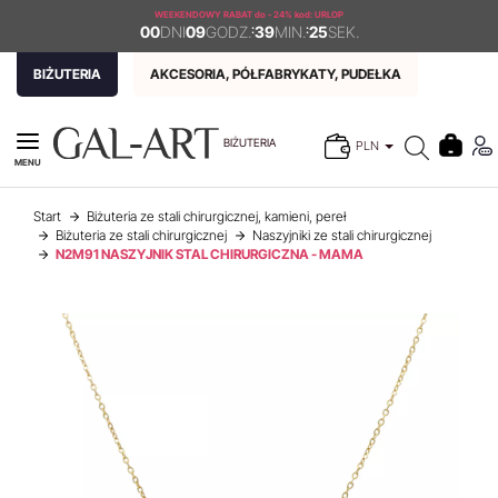
WEEKENDOWY RABAT
do - 24% kod: URLOP
00
DNI
09
GODZ.
:
39
MIN.
:
24
SEK.
BIŻUTERIA
AKCESORIA, PÓŁFABRYKATY, PUDEŁKA
BIŻUTERIA
PLN
MENU
Start
Biżuteria ze stali chirurgicznej, kamieni, pereł
Biżuteria ze stali chirurgicznej
Naszyjniki ze stali chirurgicznej
N2M91 NASZYJNIK STAL CHIRURGICZNA - MAMA