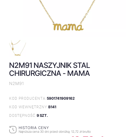
N2M91 NASZYJNIK STAL
CHIRURGICZNA - MAMA
N2M91
5901741909162
KOD PRODUCENTA:
B141
KOD WEWNĘTRZNY:
9 SZT.
DOSTĘPNOŚĆ:
HISTORIA CENY
Najniższa cena 30 dni przed obniżką:
12,72 zł brutto