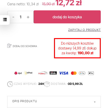
12,72 zł
15,90 zł
Cena netto:
10,34 zł
-
+
dodaj do koszyka
ZAPYTAJ O PRODUKT
Do niższych kosztów
DODAJ DO SCHOWKA
dostawy (4,99 zł) dokup
za kwotę:
190,00 zł
CZAS WYSYŁKI:
24H
DOSTAWA:
OD 5,99 ZŁ
OPIS PRODUKTU
-