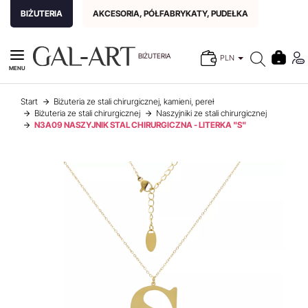
BIŻUTERIA
AKCESORIA, PÓŁFABRYKATY, PUDEŁKA
BIŻUTERIA
PLN
MENU
Start
Biżuteria ze stali chirurgicznej, kamieni, pereł
Biżuteria ze stali chirurgicznej
Naszyjniki ze stali chirurgicznej
N3A09 NASZYJNIK STAL CHIRURGICZNA - LITERKA "S"