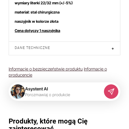
wymiary literki 22/32 mm (+/-5%)
materiał: stal chirurgiczna
naszyjnik w kolorze złota
tem interesują się
4
osoby.
Cena dotyczy 1 naszyjnika
DANE TECHNICZNE
+
Informacje o bezpieczeństwie produktu
Informacje o
producencie
Asystent AI
P
o
r
o
z
m
a
w
i
a
j
o
p
r
o
d
u
k
c
i
e
Produkty, które mogą Cię
zainteresować