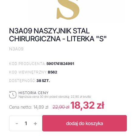
N3A09 NASZYJNIK STAL
CHIRURGICZNA - LITERKA "S"
N3A09
5901741824991
KOD PRODUCENTA:
B562
KOD WEWNĘTRZNY:
38 SZT.
DOSTĘPNOŚĆ:
HISTORIA CENY
Najniższa cena 30 dni przed obniżką:
22,90 zł brutto
18,32 zł
22,90 zł
Cena netto:
14,89 zł
-
+
dodaj do koszyka