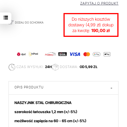
ZAPYTAJ O PRODUKT
Do niższych kosztów
DODAJ DO SCHOWKA
dostawy (4,99 zł) dokup
za kwotę:
190,00 zł
CZAS WYSYŁKI:
24H
DOSTAWA:
OD 5,99 ZŁ
OPIS PRODUKTU
-
NASZYJNIK STAL CHIRURGICZNA
szerokość łańcuszka 1,2 mm
(+/-5%)
możliwość zapięcia na 60 - 65 cm (+/-5%)