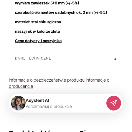
wymiary zawieszek 5/11 mm (+/-5%)
szerokość elementów ozdobnych ok. 2 mm (+/-5%)
materiał: stal chirurgiczna
naszyjnik w kolorze złota
Cena dotyczy 1 naszyjnika
DANE TECHNICZNE
+
Informacje o bezpieczeństwie produktu
Informacje o
producencie
Asystent AI
P
o
r
o
z
m
a
w
i
a
j
o
p
r
o
d
u
k
c
i
e