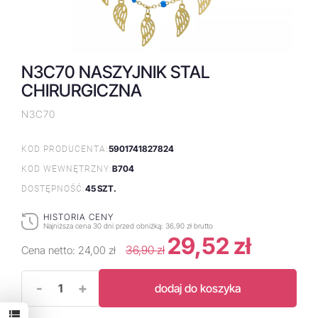
N3C70 NASZYJNIK STAL
CHIRURGICZNA
N3C70
5901741827824
KOD PRODUCENTA:
B704
KOD WEWNĘTRZNY:
45 SZT.
DOSTĘPNOŚĆ:
HISTORIA CENY
Najniższa cena 30 dni przed obniżką:
36,90 zł brutto
29,52 zł
36,90 zł
Cena netto:
24,00 zł
-
+
dodaj do koszyka