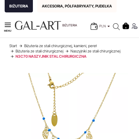
BIŻUTERIA
AKCESORIA, PÓŁFABRYKATY, PUDEŁKA
BIŻUTERIA
PLN
MENU
Start
Biżuteria ze stali chirurgicznej, kamieni, pereł
Biżuteria ze stali chirurgicznej
Naszyjniki ze stali chirurgicznej
N3C70 NASZYJNIK STAL CHIRURGICZNA