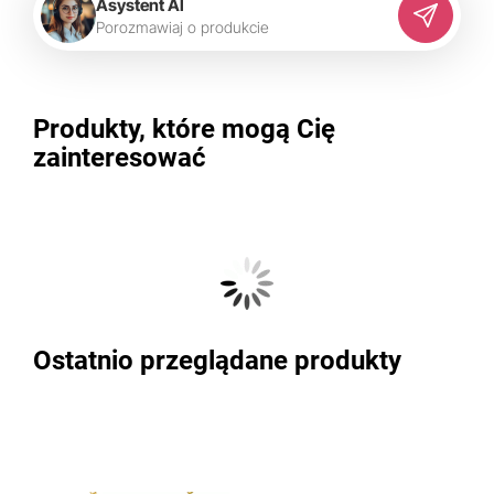
Asystent AI
P
o
r
o
z
m
a
w
i
a
j
o
p
r
o
d
u
k
c
i
e
Produkty, które mogą Cię
zainteresować
Ostatnio przeglądane produkty