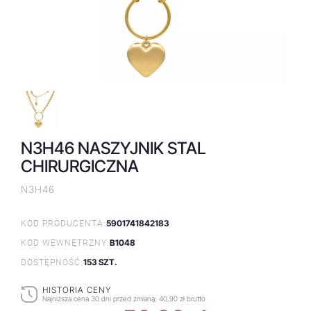
N3H46 NASZYJNIK STAL
CHIRURGICZNA
N3H46
5901741842183
KOD PRODUCENTA:
B1048
KOD WEWNĘTRZNY:
153 SZT.
DOSTĘPNOŚĆ:
HISTORIA CENY
Najniższa cena 30 dni przed zmianą:
40,90 zł brutto