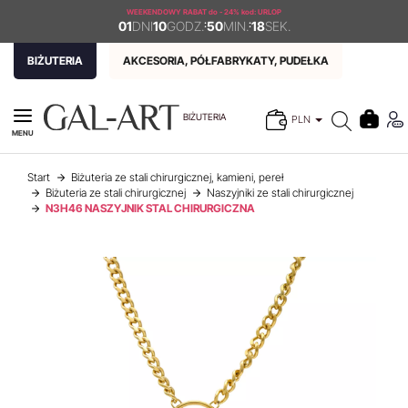
WEEKENDOWY RABAT
do - 24% kod: URLOP
01
DNI
10
GODZ.
:
50
MIN.
:
18
SEK.
BIŻUTERIA
AKCESORIA, PÓŁFABRYKATY, PUDEŁKA
BIŻUTERIA
PLN
MENU
Start
Biżuteria ze stali chirurgicznej, kamieni, pereł
Biżuteria ze stali chirurgicznej
Naszyjniki ze stali chirurgicznej
N3H46 NASZYJNIK STAL CHIRURGICZNA