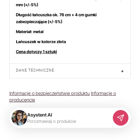
mm
(+/-5%)
Długość łańcuszka ok. 76 cm + 4 cm gumki
zabezpieczające (+/-5%)
Materiał: metal
duktem interesują się
4
osoby.
Łańcuszek w kolorze złota
Cena dotyczy 1 sztuki
DANE TECHNICZNE
+
Informacje o bezpieczeństwie produktu
Informacje o
producencie
Asystent AI
P
o
r
o
z
m
a
w
i
a
j
o
p
r
o
d
u
k
c
i
e