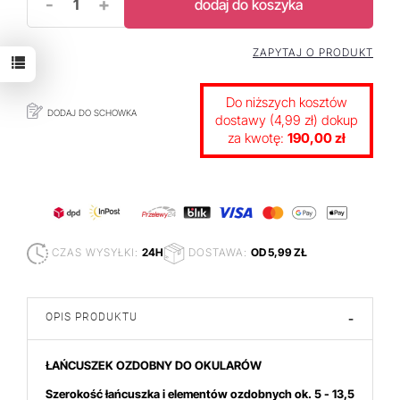
-
+
dodaj do koszyka
ZAPYTAJ O PRODUKT
Do niższych kosztów
DODAJ DO SCHOWKA
dostawy (4,99 zł) dokup
za kwotę:
190,00 zł
CZAS WYSYŁKI:
24H
DOSTAWA:
OD 5,99 ZŁ
OPIS PRODUKTU
-
ŁAŃCUSZEK OZDOBNY DO OKULARÓW
Szerokość łańcuszka i elementów ozdobnych ok. 5 - 13,5