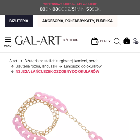
WEEKENDOWY RABAT
do - 24% kod: URLOP
00
DNI
08
GODZ.
:
51
MIN.
:
53
SEK.
BIŻUTERIA
AKCESORIA, PÓŁFABRYKATY, PUDEŁKA
BIŻUTERIA
PLN
MENU
Start
Biżuteria ze stali chirurgicznej, kamieni, pereł
Biżuteria różna, łańcuszki
Łańcuszki do okularów
N3J32A ŁAŃCUSZEK OZDOBNY DO OKULARÓW