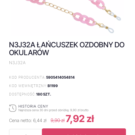
N3J32A ŁAŃCUSZEK OZDOBNY DO
OKULARÓW
N3J32A
5905414054814
KOD PRODUCENTA:
B1199
KOD WEWNĘTRZNY:
180 SZT.
DOSTĘPNOŚĆ:
HISTORIA CENY
Najniższa cena 30 dni przed obniżką:
9,90 zł brutto
7,92 zł
9,90 zł
Cena netto:
6,44 zł