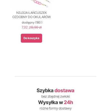
N3J32A ŁAŃCUSZEK
OZDOBNY DO OKULARÓW
dostępny
(180 )
7,92 zł
9,90 zł
Do koszyka
Szybka
dostawa
bez zbędnej zwłoki
Wysyłka w
24h
różne formy dostawy