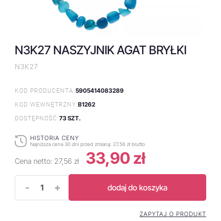
N3K27 NASZYJNIK AGAT BRYŁKI
N3K27
5905414083289
KOD PRODUCENTA:
B1262
KOD WEWNĘTRZNY:
73 SZT.
DOSTĘPNOŚĆ:
HISTORIA CENY
Najniższa cena 30 dni przed zmianą:
27,56 zł brutto
33,90 zł
Cena netto:
27,56 zł
-
+
dodaj do koszyka
ZAPYTAJ O PRODUKT