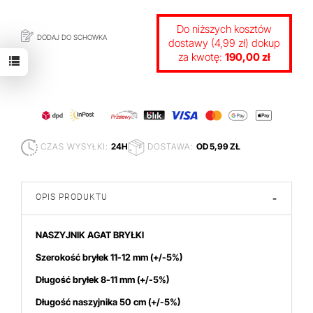
Do niższych kosztów
DODAJ DO SCHOWKA
dostawy (4,99 zł) dokup
za kwotę:
190,00 zł
CZAS WYSYŁKI:
24H
DOSTAWA:
OD 5,99 ZŁ
OPIS PRODUKTU
-
NASZYJNIK AGAT BRYŁKI
Szerokość bryłek 11-12 mm
(+/-5%)
Długość bryłek 8-11 mm (+/-5%)
Długość naszyjnika 50 cm (+/-5%)