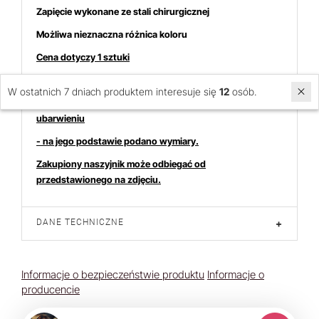
Zapięcie wykonane ze stali chirurgicznej
Możliwa nieznaczna różnica koloru
Cena dotyczy 1 sztuki
W ostatnich 7 dniach produktem interesuje się
12
osób.
Zdjęcie przedstawia naszyjnik o przykładowym kształcie i
ubarwieniu
- na jego podstawie podano wymiary.
Zakupiony naszyjnik może odbiegać od
przedstawionego na zdjęciu.
DANE TECHNICZNE
+
Informacje o bezpieczeństwie produktu
Informacje o
producencie