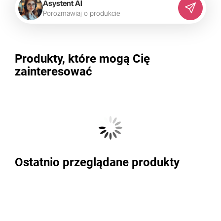
Asystent AI
P
o
r
o
z
m
a
w
i
a
j
o
p
r
o
d
u
k
c
i
e
Produkty, które mogą Cię
zainteresować
Ostatnio przeglądane produkty