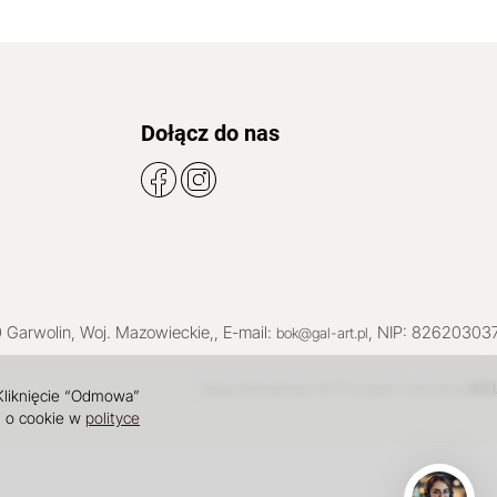
Dołącz do nas
0
Garwolin
, Woj.
Mazowieckie
,
, E-mail:
, NIP: 82620303
bok@gal-art.pl
Sklep internetowy SOTE
INT
projekt i wdrożenie
 Kliknięcie “Odmowa”
i o cookie w
polityce