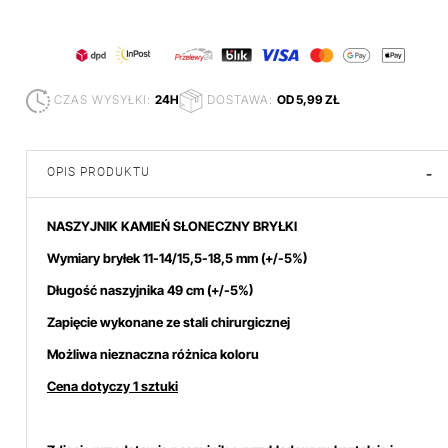
CZAS WYSYŁKI:
24H
DOSTAWA:
OD 5,99 ZŁ
OPIS PRODUKTU
-
NASZYJNIK KAMIEŃ SŁONECZNY BRYŁKI
Wymiary bryłek 11-14/15,5-18,5 mm
(+/-5%)
Długość naszyjnika 49 cm (+/-5%)
Zapięcie wykonane ze stali chirurgicznej
Możliwa nieznaczna różnica koloru
Cena dotyczy 1 sztuki