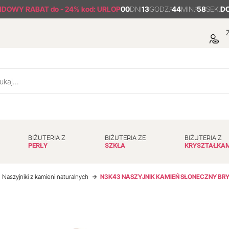
NDOWY RABAT
do - 24% kod: URLOP
00
DNI
13
GODZ.
:
44
MIN.
:
57
SEK.
D
Z
BIŻUTERIA Z
BIŻUTERIA ZE
BIŻUTERIA Z
PERŁY
SZKŁA
KRYSZTAŁKA
Naszyjniki z kamieni naturalnych
N3K43 NASZYJNIK KAMIEŃ SŁONECZNY BRY