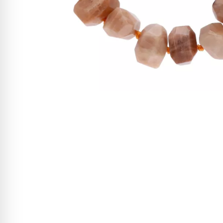
W ostatnich 7 dniach produktem interesuje się
6
osób.