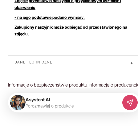
Zdjęcie przedstawia naszyjnik o przykładowym kształcie i
ubarwieniu
- na jego podstawie podano wymiary.
Zakupiony naszyjnik może odbiegać od przedstawionego na
zdjęciu.
DANE TECHNICZNE
+
Informacje o bezpieczeństwie produktu
Informacje o producenci
Asystent AI
P
o
r
o
z
m
a
w
i
a
j
o
p
r
o
d
u
k
c
i
e