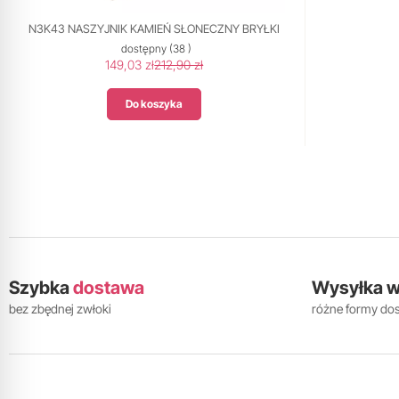
N3K43 NASZYJNIK KAMIEŃ SŁONECZNY BRYŁKI
dostępny
(38 )
149,03 zł
212,90 zł
Do koszyka
Szybka
dostawa
Wysyłka 
bez zbędnej zwłoki
różne formy do