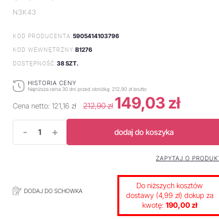
N3K43
5905414103796
KOD PRODUCENTA:
B1276
KOD WEWNĘTRZNY:
38 SZT.
DOSTĘPNOŚĆ:
HISTORIA CENY
Najniższa cena 30 dni przed obniżką:
212,90 zł brutto
149,03 zł
212,90 zł
Cena netto:
121,16 zł
-
+
dodaj do koszyka
ZAPYTAJ O PRODUK
Do niższych kosztów
DODAJ DO SCHOWKA
dostawy (4,99 zł) dokup za
kwotę:
190,00 zł