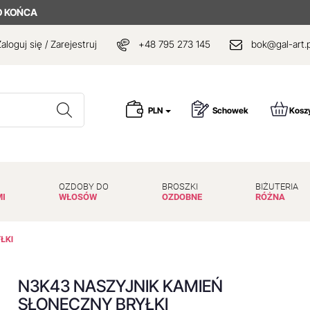
O KOŃCA
aloguj się / Zarejestruj
+48 795 273 145
bok@gal-art.p
Wyszukaj
PLN
Schowek
Kosz
OZDOBY DO
BROSZKI
BIŻUTERIA
MI
WŁOSÓW
OZDOBNE
RÓŻNA
ŁKI
N3K43 NASZYJNIK KAMIEŃ
SŁONECZNY BRYŁKI