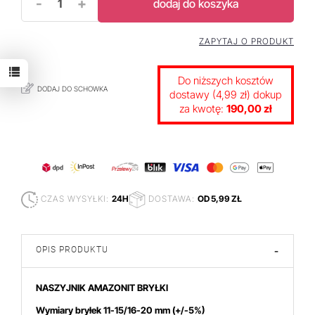
-
+
dodaj do koszyka
ZAPYTAJ O PRODUKT
Do niższych kosztów
DODAJ DO SCHOWKA
dostawy (4,99 zł) dokup
za kwotę:
190,00 zł
CZAS WYSYŁKI:
24H
DOSTAWA:
OD 5,99 ZŁ
OPIS PRODUKTU
-
NASZYJNIK AMAZONIT BRYŁKI
Wymiary bryłek 11-15/16-20 mm
(+/-5%)