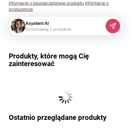
Informacje o bezpieczeństwie produktu
Informacje o
producencie
Asystent AI
P
o
r
o
z
m
a
w
i
a
j
o
p
r
o
d
u
k
c
i
e
Produkty, które mogą Cię
zainteresować
Ostatnio przeglądane produkty