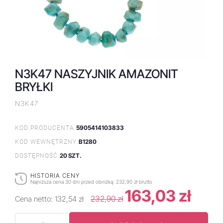
N3K47 NASZYJNIK AMAZONIT
BRYŁKI
N3K47
5905414103833
KOD PRODUCENTA:
B1280
KOD WEWNĘTRZNY:
20 SZT.
DOSTĘPNOŚĆ:
HISTORIA CENY
Najniższa cena 30 dni przed obniżką:
232,90 zł brutto
163,03 zł
232,90 zł
Cena netto:
132,54 zł