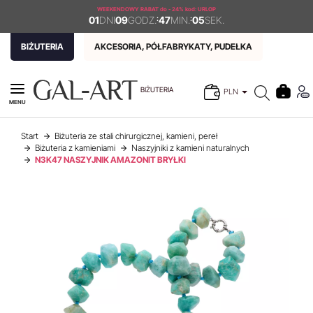
WEEKENDOWY RABAT
do - 24% kod: URLOP
01
DNI
09
GODZ.
:
47
MIN.
:
04
SEK.
BIŻUTERIA
AKCESORIA, PÓŁFABRYKATY, PUDEŁKA
BIŻUTERIA
PLN
MENU
Start
Biżuteria ze stali chirurgicznej, kamieni, pereł
Biżuteria z kamieniami
Naszyjniki z kamieni naturalnych
N3K47 NASZYJNIK AMAZONIT BRYŁKI