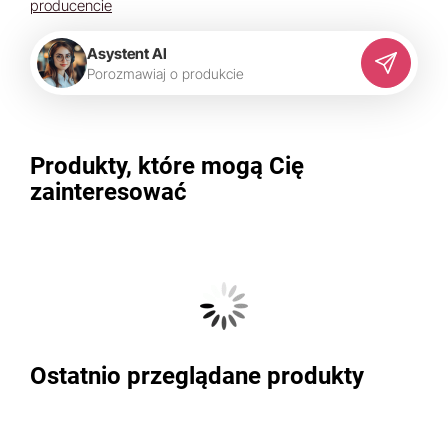
producencie
Asystent AI
P
o
r
o
z
m
a
w
i
a
j
o
p
r
o
d
u
k
c
i
e
Produkty, które mogą Cię
zainteresować
Ostatnio przeglądane produkty