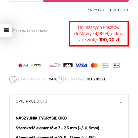
ZAPYTAJ O PRODUKT
Do niższych kosztów
DODAJ DO SCHOWKA
dostawy (4,99 zł) dokup
za kwotę:
190,00 zł
CZAS WYSYŁKI:
24H
DOSTAWA:
OD 5,99 ZŁ
OPIS PRODUKTU
-
NASZYJNIK TYGRYSIE OKO
Szerokość elementów 7 - 7,5 mm
(+/-0,5mm)
Wysokość elementów 10,5 - 11 mm (+/-5%)