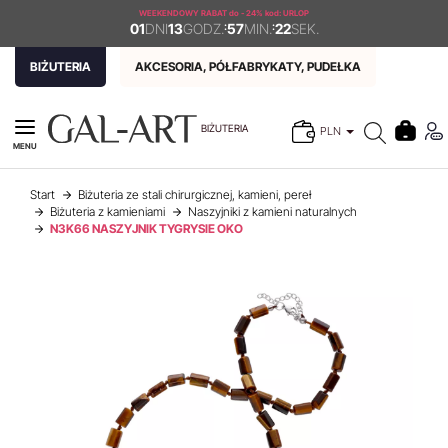
WEEKENDOWY RABAT
do - 24% kod: URLOP
01
DNI
13
GODZ.
:
57
MIN.
:
22
SEK.
BIŻUTERIA
AKCESORIA, PÓŁFABRYKATY, PUDEŁKA
BIŻUTERIA
PLN
MENU
Start
Biżuteria ze stali chirurgicznej, kamieni, pereł
Biżuteria z kamieniami
Naszyjniki z kamieni naturalnych
N3K66 NASZYJNIK TYGRYSIE OKO