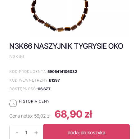
N3K66 NASZYJNIK TYGRYSIE OKO
N3K66
5905414106032
KOD PRODUCENTA:
B1297
KOD WEWNĘTRZNY:
116 SZT.
DOSTĘPNOŚĆ:
HISTORIA CENY
68,90 zł
Cena netto:
56,02 zł
-
+
dodaj do koszyka