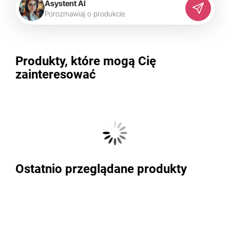
Asystent AI
P
o
r
o
z
m
a
w
i
a
j
o
p
r
o
d
u
k
c
i
e
Produkty, które mogą Cię
zainteresować
Ostatnio przeglądane produkty