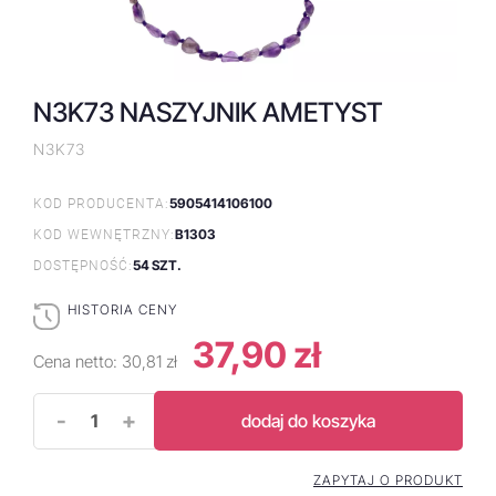
N3K73 NASZYJNIK AMETYST
N3K73
5905414106100
KOD PRODUCENTA:
B1303
KOD WEWNĘTRZNY:
54 SZT.
DOSTĘPNOŚĆ:
HISTORIA CENY
37,90 zł
Cena netto:
30,81 zł
-
+
dodaj do koszyka
ZAPYTAJ O PRODUKT