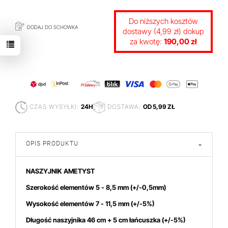
Do niższych kosztów
DODAJ DO SCHOWKA
dostawy (4,99 zł) dokup
za kwotę:
190,00 zł
CZAS WYSYŁKI:
24H
DOSTAWA:
OD 5,99 ZŁ
OPIS PRODUKTU
-
NASZYJNIK AMETYST
Szerokość elementów 5 - 8,5 mm
(+/-0,5mm)
Wysokość elementów 7 - 11,5 mm (+/-5%)
Długość naszyjnika 46 cm + 5 cm łańcuszka (+/-5%)