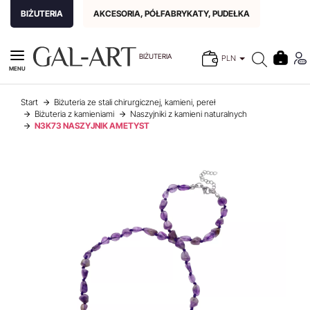
BIŻUTERIA
AKCESORIA, PÓŁFABRYKATY, PUDEŁKA
BIŻUTERIA
PLN
MENU
Start
Biżuteria ze stali chirurgicznej, kamieni, pereł
Biżuteria z kamieniami
Naszyjniki z kamieni naturalnych
N3K73 NASZYJNIK AMETYST