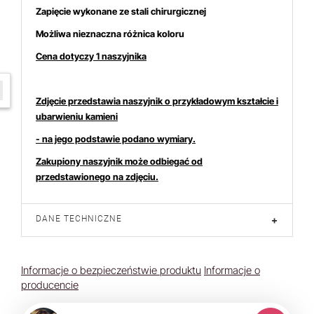
Zapięcie wykonane ze stali chirurgicznej
Możliwa nieznaczna różnica koloru
Cena dotyczy 1 naszyjnika
W ostatnich 7 dniach produktem interesuje się
6
osób.
Zdjęcie przedstawia naszyjnik o przykładowym kształcie i
ubarwieniu kamieni
- na jego podstawie podano wymiary.
Zakupiony naszyjnik może odbiegać od
przedstawionego na zdjęciu.
DANE TECHNICZNE
+
Informacje o bezpieczeństwie produktu
Informacje o
producencie