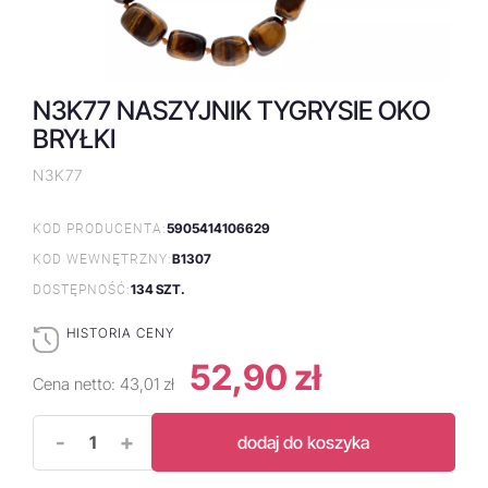
N3K77 NASZYJNIK TYGRYSIE OKO
BRYŁKI
N3K77
5905414106629
KOD PRODUCENTA:
B1307
KOD WEWNĘTRZNY:
134 SZT.
DOSTĘPNOŚĆ:
HISTORIA CENY
52,90 zł
Cena netto:
43,01 zł
-
+
dodaj do koszyka