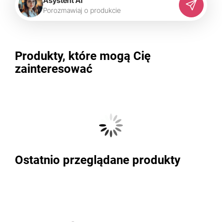
Asystent AI
P
o
r
o
z
m
a
w
i
a
j
o
p
r
o
d
u
k
c
i
e
Produkty, które mogą Cię
zainteresować
Ostatnio przeglądane produkty