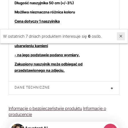
Długość naszyjnika 50 cm (+/-3%)
Możliwa nieznaczna różnica koloru
Cena dotyczy 1 naszyjnika
W ostatnich 7 dniach produktem interesuje się
6
osób.
Zdjęcie przedstawia naszyjnik o przykładowym kształcie i
ubarwieniu kamieni
- na jego podstawie podano wymiary.
Zakupiony naszyjnik może odbiegać od
przedstawionego na zdjęciu.
DANE TECHNICZNE
+
Informacje o bezpieczeństwie produktu
Informacje o
producencie