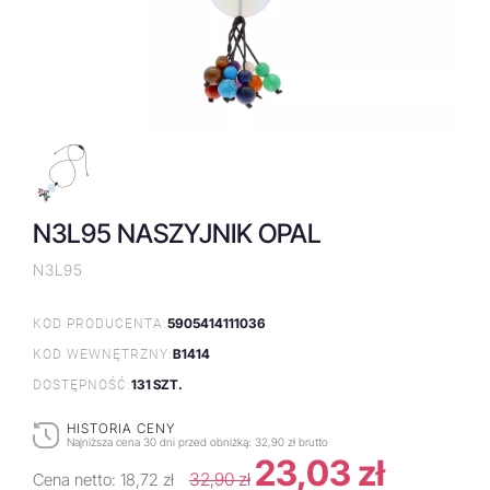
N3L95 NASZYJNIK OPAL
N3L95
5905414111036
KOD PRODUCENTA:
B1414
KOD WEWNĘTRZNY:
131 SZT.
DOSTĘPNOŚĆ:
HISTORIA CENY
Najniższa cena 30 dni przed obniżką:
32,90 zł brutto
23,03 zł
32,90 zł
Cena netto:
18,72 zł