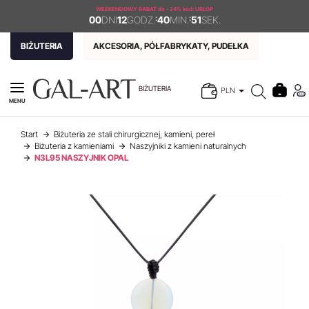
WEEKENDOWY RABAT
do - 24% kod: URLOP
00
DNI
12
GODZ.
:
40
MIN.
:
51
SEK.
BIŻUTERIA
AKCESORIA, PÓŁFABRYKATY, PUDEŁKA
BIŻUTERIA
PLN
MENU
Start
Biżuteria ze stali chirurgicznej, kamieni, pereł
Biżuteria z kamieniami
Naszyjniki z kamieni naturalnych
N3L95 NASZYJNIK OPAL