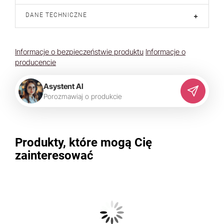
DANE TECHNICZNE
+
Informacje o bezpieczeństwie produktu
Informacje o
producencie
Asystent AI
P
o
r
o
z
m
a
w
i
a
j
o
p
r
o
d
u
k
c
i
e
Produkty, które mogą Cię
zainteresować