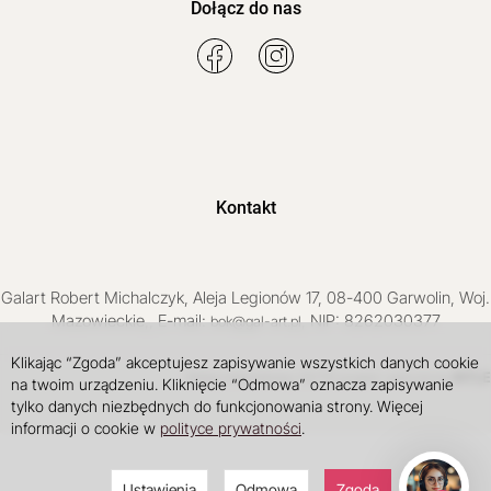
Dołącz do nas
Kontakt
Galart
Robert Michalczyk
,
Aleja Legionów 17
,
08-400
Garwolin
, Woj.
Mazowieckie
,
, E-mail:
, NIP: 8262030377
bok@gal-art.pl
Klikając “Zgoda” akceptujesz zapisywanie wszystkich danych cookie
Sklep internetowy SOTE
INTLE
projekt i wdrożenie
na twoim urządzeniu. Kliknięcie “Odmowa” oznacza zapisywanie
tylko danych niezbędnych do funkcjonowania strony. Więcej
informacji o cookie w
polityce prywatności
.
Ustawienia
Odmowa
Zgoda