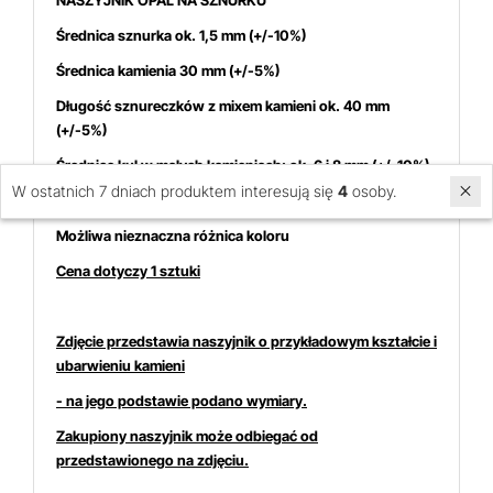
NASZYJNIK OPAL NA SZNURKU
Średnica sznurka ok. 1,5 mm (+/-10%)
Średnica kamienia 30 mm (+/-5%)
Długość sznureczków z mixem kamieni ok. 40 mm
(+/-5%)
Średnice kul w małych kamieniach: ok. 6 i 8 mm (+/-10%)
W ostatnich 7 dniach produktem interesują się
4
osoby.
Obwód regulowany do 72 cm (+/-5%)
Możliwa nieznaczna różnica koloru
Cena dotyczy 1 sztuki
Zdjęcie przedstawia naszyjnik o przykładowym kształcie i
ubarwieniu kamieni
- na jego podstawie podano wymiary.
Zakupiony naszyjnik może odbiegać od
przedstawionego na zdjęciu.