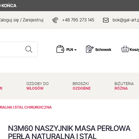
 KOŃCA
aloguj się / Zarejestruj
+48 795 273 145
bok@gal-art.p
Wyszukaj
PLN
Schowek
Kosz
OZDOBY DO
BROSZKI
BIŻUTERIA
MI
WŁOSÓW
OZDOBNE
RÓŻNA
ALNA I STAL CHIRURGICZNA
N3M60 NASZYJNIK MASA PERŁOWA
PERŁA NATURALNA I STAL