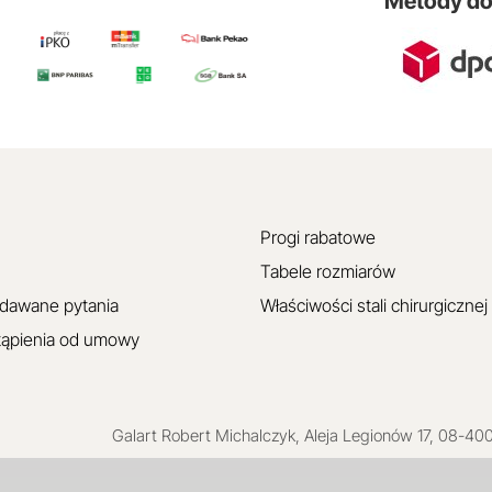
Metody d
Progi rabatowe
Tabele rozmiarów
adawane pytania
Właściwości stali chirurgicznej
tąpienia od umowy
Galart
Robert Michalczyk
,
Aleja Legionów 17
,
08-40