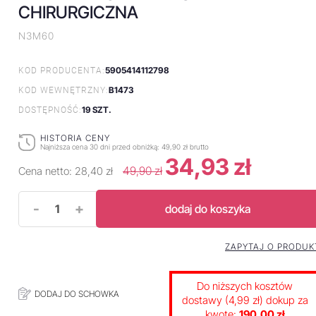
CHIRURGICZNA
N3M60
5905414112798
KOD PRODUCENTA:
B1473
KOD WEWNĘTRZNY:
19 SZT.
DOSTĘPNOŚĆ:
HISTORIA CENY
Najniższa cena 30 dni przed obniżką:
49,90 zł brutto
34,93 zł
49,90 zł
Cena netto:
28,40 zł
-
+
dodaj do koszyka
ZAPYTAJ O PRODUK
Do niższych kosztów
DODAJ DO SCHOWKA
dostawy (4,99 zł) dokup za
kwotę:
190,00 zł