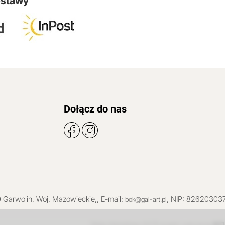
ostawy
Dołącz do nas
0
Garwolin
, Woj.
Mazowieckie
,
, E-mail:
, NIP: 82620303
bok@gal-art.pl
Sklep internetowy SOTE
INT
projekt i wdrożenie