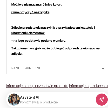
Możliwa nieznaczna różnica koloru
Cena dotyczy 1 naszyjnika
Zdjęcie przedstawia naszyjnik o przykładowym kształcie i
ubarwieniu elementów
- na jego podstawie podano wymiary.
Zakupiony naszyjnik może odbiegać od przedstawionego na
zdjęciu.
DANE TECHNICZNE
+
Informacje o bezpieczeństwie produktu
Informacje o producenci
Asystent AI
P
o
r
o
z
m
a
w
i
a
j
o
p
r
o
d
u
k
c
i
e