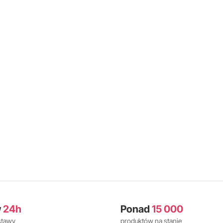
w
24h
Ponad
15 000
stawy
produktów na stanie