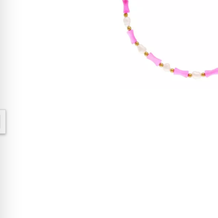
W ostatnich 7 dniach produktem interesuje się
8
osób.