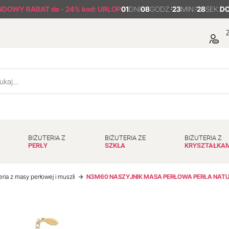
NDOWY RABAT
do - 24% kod: URLOP
01
DNI
08
GODZ.
:
23
MIN.
:
27
SEK.
DO
Z
BIŻUTERIA Z
BIŻUTERIA ZE
BIŻUTERIA Z
PERŁY
SZKŁA
KRYSZTAŁKA
eria z masy perłowej i muszli
N3M60 NASZYJNIK MASA PERŁOWA PERŁA NATUR