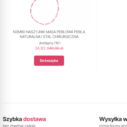
N3M60 NASZYJNIK MASA PERŁOWA PERŁA
NATURALNA I STAL CHIRURGICZNA
dostępny
(19 )
34,93 zł
49,90 zł
Do koszyka
Szybka
dostawa
Wysyłka 
bez zbędnej zwłoki
różne formy do