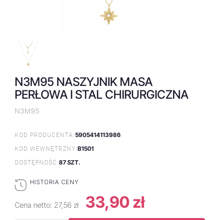
N3M95 NASZYJNIK MASA
PERŁOWA I STAL CHIRURGICZNA
N3M95
5905414113986
KOD PRODUCENTA:
B1501
KOD WEWNĘTRZNY:
87 SZT.
DOSTĘPNOŚĆ:
HISTORIA CENY
33,90 zł
Cena netto:
27,56 zł