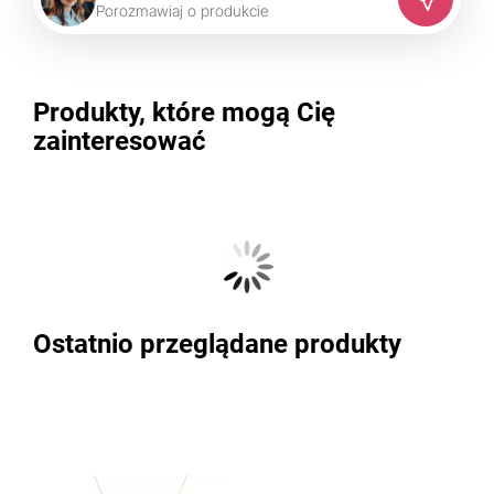
P
o
r
o
z
m
a
w
i
a
j
o
p
r
o
d
u
k
c
i
e
Produkty, które mogą Cię
zainteresować
Ostatnio przeglądane produkty