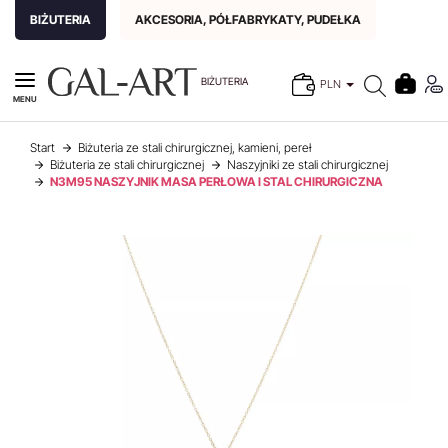
BIŻUTERIA
AKCESORIA, PÓŁFABRYKATY, PUDEŁKA
BIŻUTERIA
PLN
MENU
Start
Biżuteria ze stali chirurgicznej, kamieni, pereł
Biżuteria ze stali chirurgicznej
Naszyjniki ze stali chirurgicznej
N3M95 NASZYJNIK MASA PERŁOWA I STAL CHIRURGICZNA