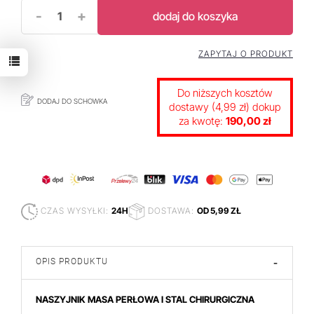
-
+
dodaj do koszyka
ZAPYTAJ O PRODUKT
Do niższych kosztów
DODAJ DO SCHOWKA
dostawy (4,99 zł) dokup
za kwotę:
190,00 zł
CZAS WYSYŁKI:
24H
DOSTAWA:
OD 5,99 ZŁ
OPIS PRODUKTU
-
NASZYJNIK MASA PERŁOWA I STAL CHIRURGICZNA