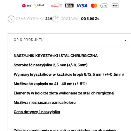
CZAS WYSYŁKI:
24H
DOSTAWA:
OD 5,99 ZŁ
OPIS PRODUKTU
-
NASZYJNIK KRYSZTAŁKI I STAL CHIRURGICZNA
Szerokość naszyjnika 2,5 mm (+/-0,5mm)
Wymiary kryształków w kształcie kropli 6/12,5 mm (+/-0,5mm)
Możliwość zapięcia na 41 - 46
cm (+/-5%)
Elementy w kolorze złota wykonane ze stali chirurgicznej
Możliwa nieznaczna różnica koloru
Cena dotyczy 1 naszyjnika
Zdjęcie przedstawia naszyjnik o przykładowym ubarwieniu