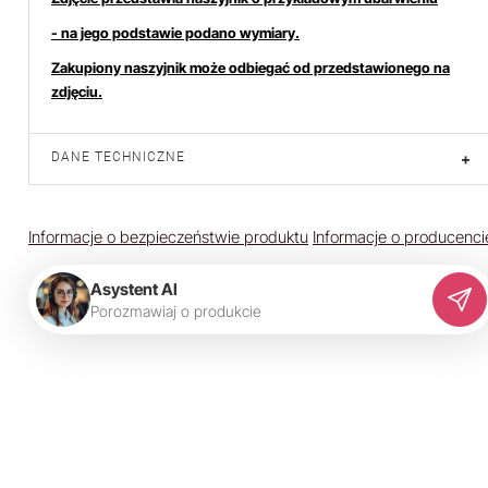
- na jego podstawie podano wymiary.
Zakupiony naszyjnik może odbiegać od przedstawionego na
zdjęciu.
DANE TECHNICZNE
+
Informacje o bezpieczeństwie produktu
Informacje o producenci
Asystent AI
P
o
r
o
z
m
a
w
i
a
j
o
p
r
o
d
u
k
c
i
e