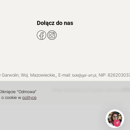
Dołącz do nas
0
Garwolin
, Woj.
Mazowieckie
,
, E-mail:
, NIP: 82620303
bok@gal-art.pl
Sklep internetowy SOTE
INT
projekt i wdrożenie
 Kliknięcie “Odmowa”
i o cookie w
polityce