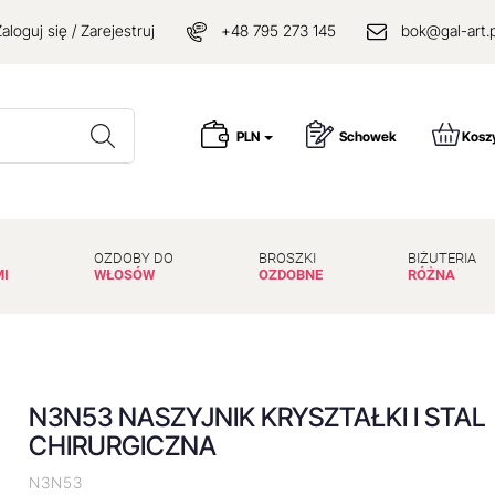
aloguj się / Zarejestruj
+48 795 273 145
bok@gal-art.p
Wyszukaj
PLN
Schowek
Kosz
OZDOBY DO
BROSZKI
BIŻUTERIA
MI
WŁOSÓW
OZDOBNE
RÓŻNA
N3N53 NASZYJNIK KRYSZTAŁKI I STAL
CHIRURGICZNA
N3N53