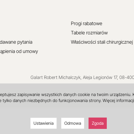
Progi rabatowe
Tabele rozmiarów
adawane pytania
Właściwości stali chirurgicznej
tąpienia od umowy
Galart
Robert Michalczyk
,
Aleja Legionów 17
,
08-40
ceptujesz zapisywanie wszystkich danych cookie na twoim urządzeniu.
 tylko danych niezbędnych do funkcjonowania strony. Więcej informacj
Ustawienia
Odmowa
Zgoda