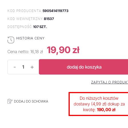
5905414119773
KOD PRODUCENTA:
B1537
KOD WEWNĘTRZNY:
107 SZT.
DOSTĘPNOŚĆ:
HISTORIA CENY
19,90 zł
Cena netto:
16,18 zł
-
+
dodaj do koszyka
ZAPYTAJ O PRODUK
Do niższych kosztów
DODAJ DO SCHOWKA
dostawy (4,99 zł) dokup za
kwotę:
190,00 zł