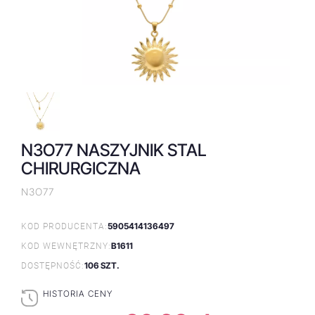
N3O77 NASZYJNIK STAL
CHIRURGICZNA
N3O77
5905414136497
KOD PRODUCENTA:
B1611
KOD WEWNĘTRZNY:
106 SZT.
DOSTĘPNOŚĆ:
HISTORIA CENY