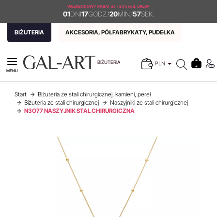
WEEKENDOWY RABAT
do - 24% kod: URLOP
01
DNI
17
GODZ.
:
20
MIN.
:
57
SEK.
BIŻUTERIA
AKCESORIA, PÓŁFABRYKATY, PUDEŁKA
BIŻUTERIA
PLN
MENU
Start
Biżuteria ze stali chirurgicznej, kamieni, pereł
Biżuteria ze stali chirurgicznej
Naszyjniki ze stali chirurgicznej
N3O77 NASZYJNIK STAL CHIRURGICZNA