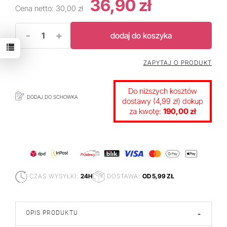
36,90 zł
Cena netto:
30,00 zł
-
+
dodaj do koszyka
ZAPYTAJ O PRODUKT
Do niższych kosztów
DODAJ DO SCHOWKA
dostawy (4,99 zł) dokup
za kwotę:
190,00 zł
CZAS WYSYŁKI:
24H
DOSTAWA:
OD 5,99 ZŁ
OPIS PRODUKTU
-