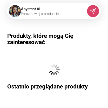
Asystent AI
P
o
r
o
z
m
a
w
i
a
j
o
p
r
o
d
u
k
c
i
e
Produkty, które mogą Cię
zainteresować
Ostatnio przeglądane produkty