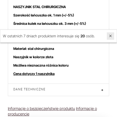
NASZYJNIK STAL CHIRURGICZNA
Szerokość łańcuszka ok. 1 mm (+/-5%)
Średnica kulek na łańcuszku ok. 3 mm (+/-5%)
Długość łańcuszka 40 cm + 5 cm zapięcia (+/-5%)
W ostatnich 7 dniach produktem interesuje się
20
osób.
Wymiary zawieszki ozdobnej 29,5/33 mm (+/-5%)
Materiał: stal chirurgiczna
Naszyjnik w kolorze złota
Możliwa nieznaczna różnica koloru
Cena dotyczy 1 naszyjnika
DANE TECHNICZNE
+
Informacje o bezpieczeństwie produktu
Informacje o
producencie