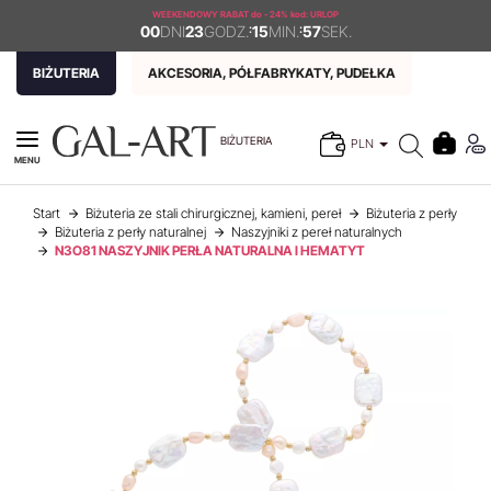
WEEKENDOWY RABAT
do - 24% kod: URLOP
00
DNI
23
GODZ.
:
15
MIN.
:
57
SEK.
BIŻUTERIA
AKCESORIA, PÓŁFABRYKATY, PUDEŁKA
BIŻUTERIA
PLN
MENU
Start
Biżuteria ze stali chirurgicznej, kamieni, pereł
Biżuteria z perły
Biżuteria z perły naturalnej
Naszyjniki z pereł naturalnych
N3O81 NASZYJNIK PERŁA NATURALNA I HEMATYT