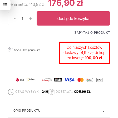
176,90 zł
Cena netto:
143,82 zł
-
+
dodaj do koszyka
ZAPYTAJ O PRODUKT
Do niższych kosztów
DODAJ DO SCHOWKA
dostawy (4,99 zł) dokup
za kwotę:
190,00 zł
CZAS WYSYŁKI:
24H
DOSTAWA:
OD 5,99 ZŁ
OPIS PRODUKTU
-