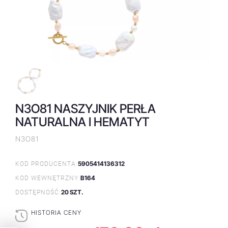
N3O81 NASZYJNIK PERŁA
NATURALNA I HEMATYT
N3O81
5905414136312
KOD PRODUCENTA:
B164
KOD WEWNĘTRZNY:
20 SZT.
DOSTĘPNOŚĆ:
HISTORIA CENY