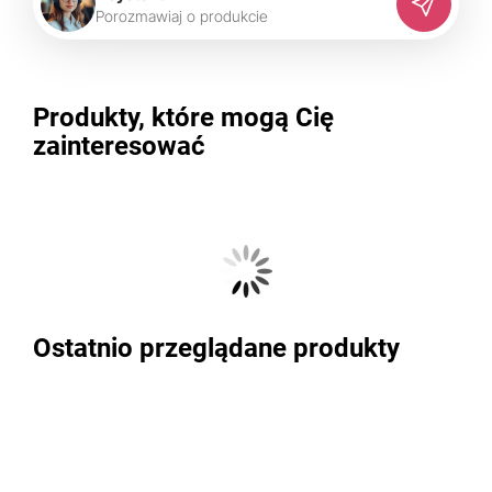
P
o
r
o
z
m
a
w
i
a
j
o
p
r
o
d
u
k
c
i
e
Produkty, które mogą Cię
zainteresować
Ostatnio przeglądane produkty