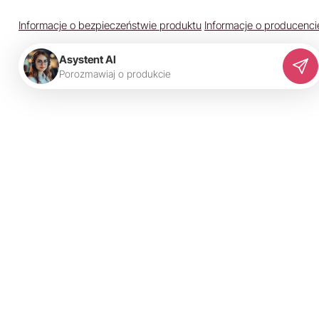
Informacje o bezpieczeństwie produktu
Informacje o producenci
Asystent AI
P
o
r
o
z
m
a
w
i
a
j
o
p
r
o
d
u
k
c
i
e