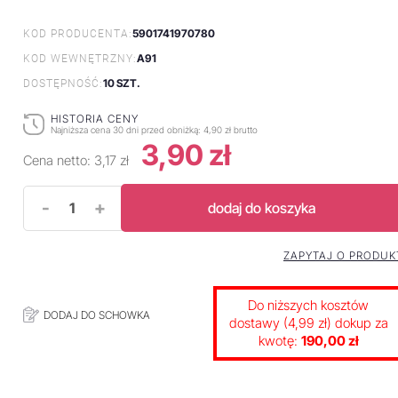
5901741970780
KOD PRODUCENTA:
A91
KOD WEWNĘTRZNY:
10 SZT.
DOSTĘPNOŚĆ:
HISTORIA CENY
Najniższa cena 30 dni przed obniżką:
4,90 zł brutto
3,90 zł
Cena netto:
3,17 zł
-
+
dodaj do koszyka
ZAPYTAJ O PRODUK
Do niższych kosztów
DODAJ DO SCHOWKA
dostawy (4,99 zł) dokup za
kwotę:
190,00 zł