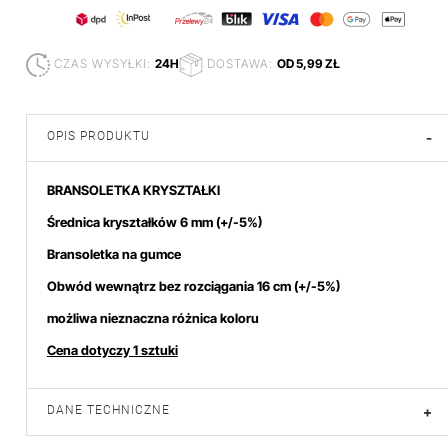
CZAS WYSYŁKI:
24H
DOSTAWA:
OD 5,99 ZŁ
OPIS PRODUKTU
-
BRANSOLETKA KRYSZTAŁKI
Średnica kryształków 6 mm
(+/-5%)
Bransoletka na gumce
Obwód wewnątrz bez rozciągania 16 cm (+/-5%)
możliwa nieznaczna różnica koloru
Cena dotyczy 1 sztuki
DANE TECHNICZNE
+