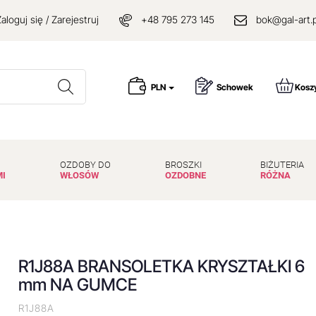
aloguj się / Zarejestruj
+48 795 273 145
bok@gal-art.p
Wyszukaj
PLN
Schowek
Kosz
OZDOBY DO
BROSZKI
BIŻUTERIA
MI
WŁOSÓW
OZDOBNE
RÓŻNA
R1J88A BRANSOLETKA KRYSZTAŁKI 6
mm NA GUMCE
R1J88A