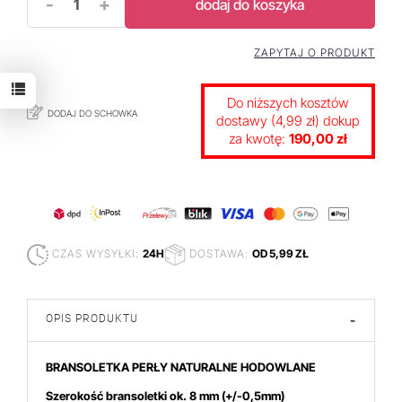
-
+
dodaj do koszyka
ZAPYTAJ O PRODUKT
Do niższych kosztów
DODAJ DO SCHOWKA
dostawy (4,99 zł) dokup
za kwotę:
190,00 zł
CZAS WYSYŁKI:
24H
DOSTAWA:
OD 5,99 ZŁ
OPIS PRODUKTU
-
BRANSOLETKA PERŁY NATURALNE HODOWLANE
Szerokość bransoletki ok. 8 mm
(+/-0,5mm)