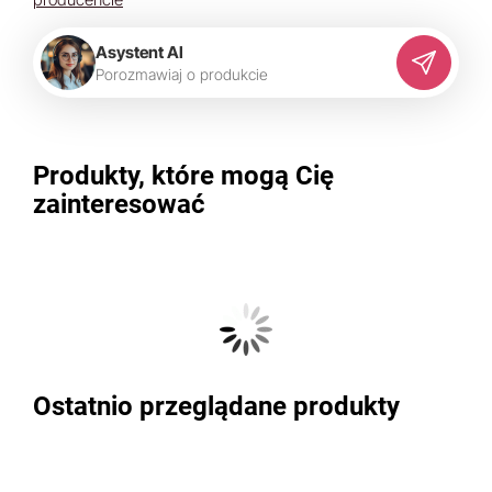
Asystent AI
P
o
r
o
z
m
a
w
i
a
j
o
p
r
o
d
u
k
c
i
e
Produkty, które mogą Cię
zainteresować
Ostatnio przeglądane produkty