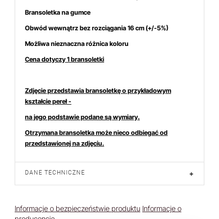
Bransoletka na gumce
Obwód wewnątrz bez rozciągania 16 cm (+/-5%)
Możliwa nieznaczna różnica koloru
Cena dotyczy 1 bransoletki
W ostatnich 7 dniach produktem interesuje się
5
osób.
Zdjęcie przedstawia bransoletkę o przykładowym
kształcie pereł -
na jego podstawie podane są wymiary.
Otrzymana bransoletka może nieco odbiegać od
przedstawionej na zdjęciu.
DANE TECHNICZNE
+
Informacje o bezpieczeństwie produktu
Informacje o
producencie