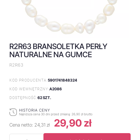
R2R63 BRANSOLETKA PERŁY
NATURALNE NA GUMCE
R2R63
5901741848324
KOD PRODUCENTA:
A2086
KOD WEWNĘTRZNY:
62 SZT.
DOSTĘPNOŚĆ:
HISTORIA CENY
Najniższa cena 30 dni przed zmianą:
26,90 zł brutto
29,90 zł
Cena netto:
24,31 zł