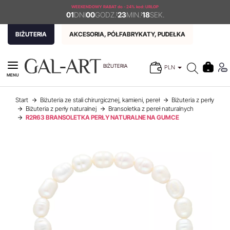
WEEKENDOWY RABAT
do - 24% kod: URLOP
01
DNI
00
GODZ.
:
23
MIN.
:
18
SEK.
BIŻUTERIA
AKCESORIA, PÓŁFABRYKATY, PUDEŁKA
BIŻUTERIA
PLN
MENU
Start
Biżuteria ze stali chirurgicznej, kamieni, pereł
Biżuteria z perły
Biżuteria z perły naturalnej
Bransoletka z pereł naturalnych
R2R63 BRANSOLETKA PERŁY NATURALNE NA GUMCE