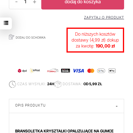
-
+
dodaj do koszyka
ZAPYTAJ O PRODUKT
Do niższych kosztów
DODAJ DO SCHOWKA
dostawy (4,99 zł) dokup
za kwotę:
190,00 zł
CZAS WYSYŁKI:
24H
DOSTAWA:
OD 5,99 ZŁ
OPIS PRODUKTU
-
BRANSOLETKA KRYSZTAŁKI OPALIZUJĄCE NA GUMCE