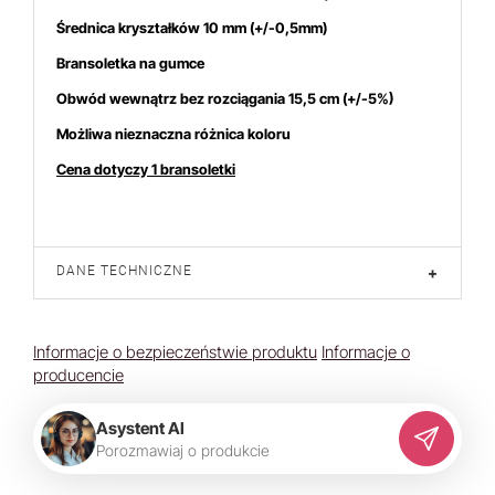
Średnica kryształków 10 mm
(+/-0,5mm)
Bransoletka na gumce
Obwód wewnątrz bez rozciągania 15,5 cm (+/-5%)
Możliwa nieznaczna różnica koloru
Cena dotyczy 1 bransoletki
DANE TECHNICZNE
+
Informacje o bezpieczeństwie produktu
Informacje o
producencie
Asystent AI
P
o
r
o
z
m
a
w
i
a
j
o
p
r
o
d
u
k
c
i
e