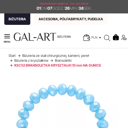
WEEKENDOWY RABAT
do - 24% kod: URLOP
01
DNI
07
GODZ.
:
26
MIN.
:
37
SEK.
BIŻUTERIA
AKCESORIA, PÓŁFABRYKATY, PUDEŁKA
BIŻUTERIA
PLN
MENU
Start
Biżuteria ze stali chirurgicznej, kamieni, pereł
Biżuteria z kryształków
Bransoletki
R3C52 BRANSOLETKA KRYSZTAŁKI 10 mm NA GUMCE