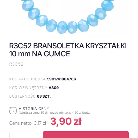
R3C52 BRANSOLETKA KRYSZTAŁKI
10 mm NA GUMCE
R3C52
5901741884766
KOD PRODUCENTA:
A809
KOD WEWNĘTRZNY:
63 SZT.
DOSTĘPNOŚĆ:
HISTORIA CENY
Najniższa cena 30 dni przed obniżką:
4,90 zł brutto
3,90 zł
Cena netto:
3,17 zł