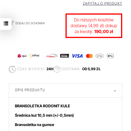
ZAPYTAJ O PRODUKT
Do niższych kosztów
DODAJ DO SCHOWKA
dostawy (4,99 zł) dokup
za kwotę:
190,00 zł
CZAS WYSYŁKI:
24H
DOSTAWA:
OD 5,99 ZŁ
OPIS PRODUKTU
-
BRANSOLETKA RODONIT KULE
Średnica kul 10,5
mm (+/-0,5mm)
Bransoletka na gumce