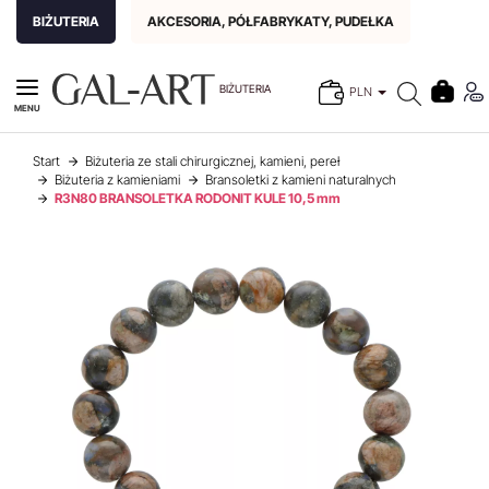
BIŻUTERIA
AKCESORIA, PÓŁFABRYKATY, PUDEŁKA
BIŻUTERIA
PLN
MENU
Start
Biżuteria ze stali chirurgicznej, kamieni, pereł
Biżuteria z kamieniami
Bransoletki z kamieni naturalnych
R3N80 BRANSOLETKA RODONIT KULE 10,5 mm