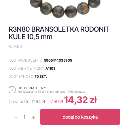
R3N80 BRANSOLETKA RODONIT
KULE 10,5 mm
R3N80
5905414035905
KOD PRODUCENTA:
A1103
KOD WEWNĘTRZNY:
70 SZT.
DOSTĘPNOŚĆ:
HISTORIA CENY
Najniższa cena 30 dni przed obniżką:
17,90 zł brutto
14,32 zł
17,90 zł
Cena netto:
11,64 zł
-
+
dodaj do koszyka