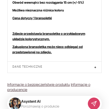
Obwód wewnątrz bez rozciągania 15 cm (+/-5%)
Możliwa nieznaczna różnica koloru
Cena dotyczy 1 bransoletki
Zdjęcie przedstawia bransoletkę o przykładowym
układzie kolorystycznym.
Zakupiona bransoletka może nieco odbiegać od
przedstawionej na zdjęciu.
DANE TECHNICZNE
+
Informacje o bezpieczeństwie produktu
Informacje o
producencie
Asystent AI
P
o
r
o
z
m
a
w
i
a
j
o
p
r
o
d
u
k
c
i
e