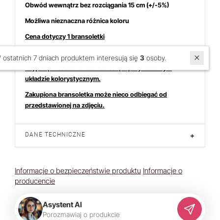
Obwód wewnątrz bez rozciągania 15 cm (+/-5%)
Możliwa nieznaczna różnica koloru
Cena dotyczy 1 bransoletki
W ostatnich 7 dniach produktem interesują się
3
osoby.
Zdjęcie przedstawia bransoletkę o przykładowym
układzie kolorystycznym.
Zakupiona bransoletka może nieco odbiegać od
przedstawionej na zdjęciu.
DANE TECHNICZNE
+
Informacje o bezpieczeństwie produktu
Informacje o
producencie
Asystent AI
P
o
r
o
z
m
a
w
i
a
j
o
p
r
o
d
u
k
c
i
e