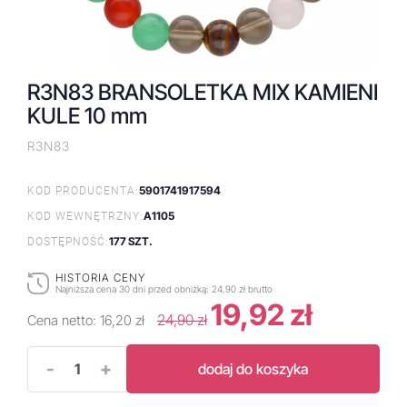
R3N83 BRANSOLETKA MIX KAMIENI
KULE 10 mm
R3N83
5901741917594
KOD PRODUCENTA:
A1105
KOD WEWNĘTRZNY:
177 SZT.
DOSTĘPNOŚĆ:
HISTORIA CENY
Najniższa cena 30 dni przed obniżką:
24,90 zł brutto
19,92 zł
24,90 zł
Cena netto:
16,20 zł
-
+
dodaj do koszyka