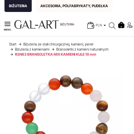
BIŻUTERIA
AKCESORIA, PÓŁFABRYKATY, PUDEŁKA
BIŻUTERIA
PLN
MENU
Start
Biżuteria ze stali chirurgicznej, kamieni, pereł
Biżuteria z kamieniami
Bransoletki z kamieni naturalnych
R3N83 BRANSOLETKA MIX KAMIENI KULE 10 mm