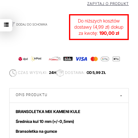
ZAPYTAJ O PRODUKT
Do niższych kosztów
DODAJ DO SCHOWKA
dostawy (4,99 zł) dokup
za kwotę:
190,00 zł
CZAS WYSYŁKI:
24H
DOSTAWA:
OD 5,99 ZŁ
OPIS PRODUKTU
-
BRANSOLETKA MIX KAMIENI KULE
Średnica kul 10
mm (+/-0,5mm)
Bransoletka na gumce