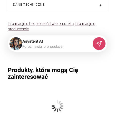
DANE TECHNICZNE
+
Informacje o bezpieczeństwie produktu
Informacje o
producencie
Asystent AI
P
o
r
o
z
m
a
w
i
a
j
o
p
r
o
d
u
k
c
i
e
Produkty, które mogą Cię
zainteresować