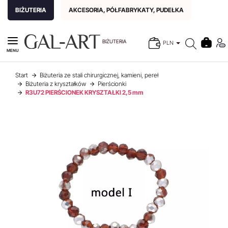
BIŻUTERIA
AKCESORIA, PÓŁFABRYKATY, PUDEŁKA
BIŻUTERIA
PLN
MENU
Start
Biżuteria ze stali chirurgicznej, kamieni, pereł
Biżuteria z kryształków
Pierścionki
R3U72 PIERŚCIONEK KRYSZTAŁKI 2,5 mm