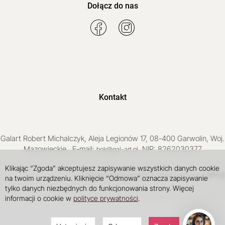
Dołącz do nas
Kontakt
Galart
Robert Michalczyk
,
Aleja Legionów 17
,
08-400
Garwolin
, Woj.
Mazowieckie
,
, E-mail:
, NIP: 8262030377
bok@gal-art.pl
Klikając “Zgoda” akceptujesz zapisywanie wszystkich danych cookie
Sklep internetowy SOTE
INTLE
projekt i wdrożenie
na twoim urządzeniu. Kliknięcie “Odmowa” oznacza zapisywanie
tylko danych niezbędnych do funkcjonowania strony. Więcej
informacji o cookie w
polityce prywatności
.