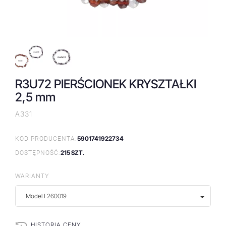
R3U72 PIERŚCIONEK KRYSZTAŁKI
2,5 mm
A331
5901741922734
KOD PRODUCENTA:
215 SZT.
DOSTĘPNOŚĆ:
WARIANTY
Model I 260019
HISTORIA CENY