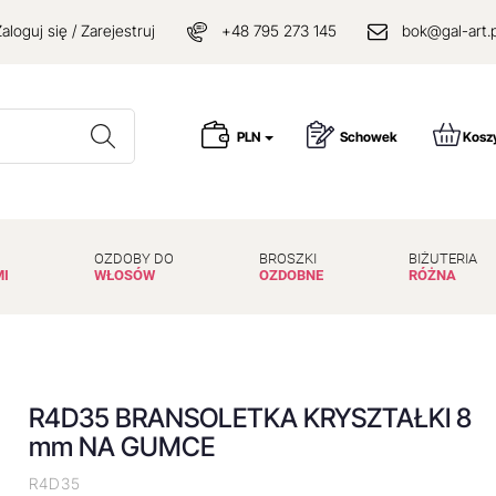
aloguj się / Zarejestruj
+48 795 273 145
bok@gal-art.p
Wyszukaj
PLN
Schowek
Kosz
OZDOBY DO
BROSZKI
BIŻUTERIA
MI
WŁOSÓW
OZDOBNE
RÓŻNA
R4D35 BRANSOLETKA KRYSZTAŁKI 8
mm NA GUMCE
R4D35