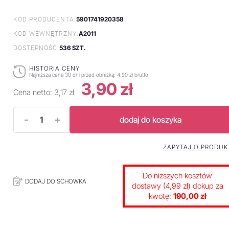
5901741920358
KOD PRODUCENTA:
A2011
KOD WEWNĘTRZNY:
536 SZT.
DOSTĘPNOŚĆ:
HISTORIA CENY
Najniższa cena 30 dni przed obniżką:
4,90 zł brutto
3,90 zł
Cena netto:
3,17 zł
-
+
dodaj do koszyka
ZAPYTAJ O PRODUK
Do niższych kosztów
DODAJ DO SCHOWKA
dostawy (4,99 zł) dokup za
kwotę:
190,00 zł