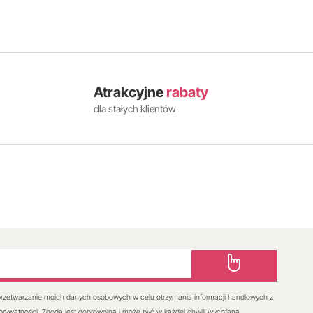
Atrakcyjne
rabaty
dla stałych klientów
rzetwarzanie moich danych osobowych w celu otrzymania informacji handlowych z
 prywatności. Zgoda jest dobrowolna i może być w każdej chwili wycofana.