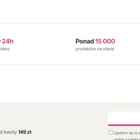
w
24h
Ponad
15 000
stawy
produktów na stanie
od kwoty
149 zł
.
Zgadzam się na p
godnie z polityką