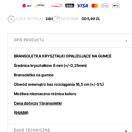
CZAS WYSYŁKI:
24H
DOSTAWA:
OD 5,99 ZŁ
OPIS PRODUKTU
-
BRANSOLETKA KRYSZTAŁKI OPALIZUJĄCE NA GUMCE
Średnica kryształków 8 mm
(+/-0,25mm)
Bransoletka na gumce
Obwód wewnątrz bez rozciągania 16,5 cm (+/-5%)
Możliwa nieznaczna różnica koloru
Cena dotyczy 1 bransoletki
(94AB#)
DANE TECHNICZNE
+