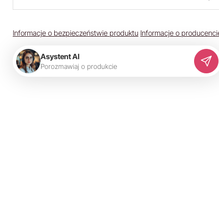
Informacje o bezpieczeństwie produktu
Informacje o producenci
Asystent AI
P
o
r
o
z
m
a
w
i
a
j
o
p
r
o
d
u
k
c
i
e