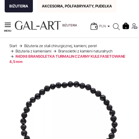
BIŻUTERIA
AKCESORIA, PÓŁFABRYKATY, PUDEŁKA
BIŻUTERIA
PLN
MENU
Start
Biżuteria ze stali chirurgicznej, kamieni, pereł
Biżuteria z kamieniami
Bransoletki z kamieni naturalnych
R4D98 BRANSOLETKA TURMALIN CZARNY KULE FASETOWANE
4,5 mm