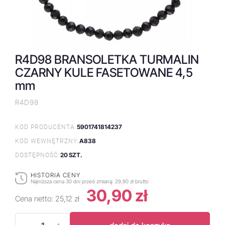
R4D98 BRANSOLETKA TURMALIN
CZARNY KULE FASETOWANE 4,5
mm
R4D98
5901741814237
KOD PRODUCENTA:
A838
KOD WEWNĘTRZNY:
20 SZT.
DOSTĘPNOŚĆ:
HISTORIA CENY
Najniższa cena 30 dni przed zmianą:
29,90 zł brutto
30,90 zł
Cena netto:
25,12 zł