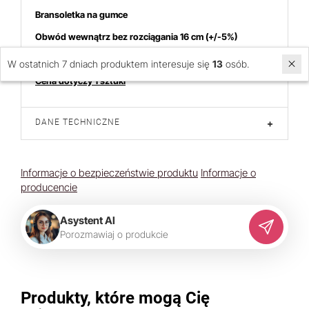
Bransoletka na gumce
Obwód wewnątrz bez rozciągania 16 cm (+/-5%)
Możliwa nieznaczna różnica koloru
W ostatnich 7 dniach produktem interesuje się
13
osób.
Cena dotyczy 1 sztuki
DANE TECHNICZNE
+
Informacje o bezpieczeństwie produktu
Informacje o
producencie
Asystent AI
P
o
r
o
z
m
a
w
i
a
j
o
p
r
o
d
u
k
c
i
e
Produkty, które mogą Cię