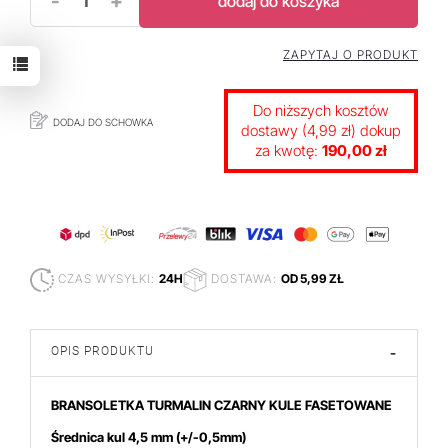
-
+
dodaj do koszyka
ZAPYTAJ O PRODUKT
Do niższych kosztów
DODAJ DO SCHOWKA
dostawy (4,99 zł) dokup
za kwotę:
190,00 zł
CZAS WYSYŁKI:
24H
DOSTAWA:
OD 5,99 ZŁ
OPIS PRODUKTU
-
BRANSOLETKA TURMALIN CZARNY KULE FASETOWANE
Średnica kul 4,5 mm
(+/-0,5mm)