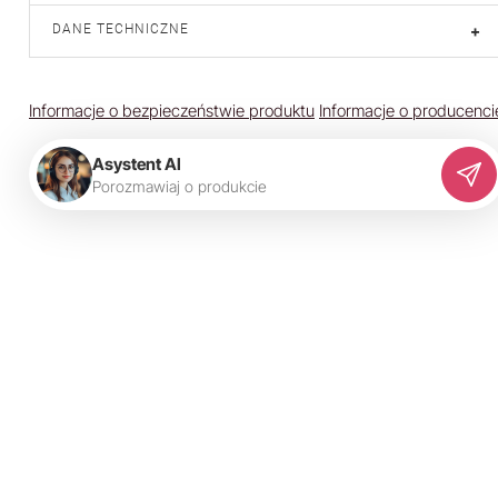
DANE TECHNICZNE
+
Informacje o bezpieczeństwie produktu
Informacje o producenci
Asystent AI
P
o
r
o
z
m
a
w
i
a
j
o
p
r
o
d
u
k
c
i
e