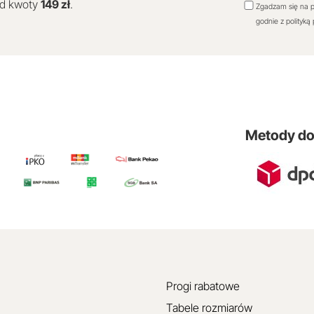
od kwoty
149 zł
.
Zgadzam się na p
godnie z polityką
Metody d
Progi rabatowe
Tabele rozmiarów