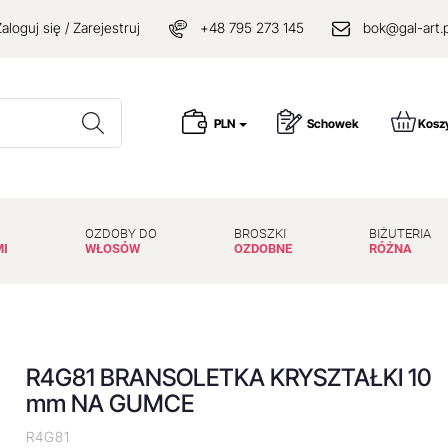
aloguj się / Zarejestruj
+48 795 273 145
bok@gal-art.p
Wyszukaj
PLN
Schowek
Kosz
OZDOBY DO
BROSZKI
BIŻUTERIA
MI
WŁOSÓW
OZDOBNE
RÓŻNA
R4G81 BRANSOLETKA KRYSZTAŁKI 10
mm NA GUMCE
R4G81