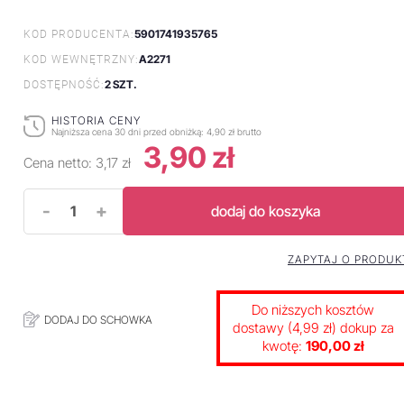
5901741935765
KOD PRODUCENTA:
A2271
KOD WEWNĘTRZNY:
2 SZT.
DOSTĘPNOŚĆ:
HISTORIA CENY
Najniższa cena 30 dni przed obniżką:
4,90 zł brutto
3,90 zł
Cena netto:
3,17 zł
-
+
dodaj do koszyka
ZAPYTAJ O PRODUK
Do niższych kosztów
DODAJ DO SCHOWKA
dostawy (4,99 zł) dokup za
kwotę:
190,00 zł