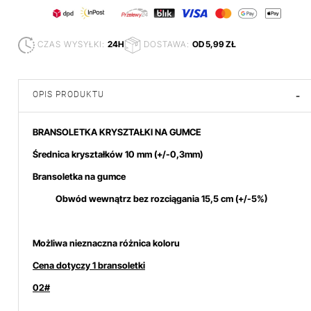
CZAS WYSYŁKI:
24H
DOSTAWA:
OD 5,99 ZŁ
OPIS PRODUKTU
-
BRANSOLETKA KRYSZTAŁKI NA GUMCE
Średnica kryształków 10 mm
(+/-0,3mm)
Bransoletka na gumce
Obwód wewnątrz bez rozciągania 15,5 cm (+/-5%)
Możliwa nieznaczna różnica koloru
Cena dotyczy 1 bransoletki
02#