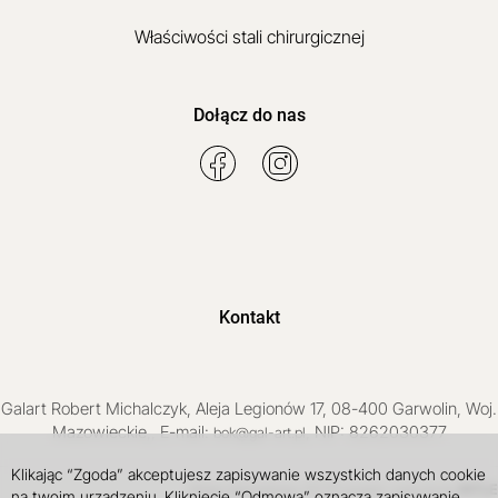
Właściwości stali chirurgicznej
Dołącz do nas
Kontakt
Galart
Robert Michalczyk
,
Aleja Legionów 17
,
08-400
Garwolin
, Woj.
Mazowieckie
,
, E-mail:
, NIP: 8262030377
bok@gal-art.pl
Klikając “Zgoda” akceptujesz zapisywanie wszystkich danych cookie
Sklep internetowy SOTE
INTLE
projekt i wdrożenie
na twoim urządzeniu. Kliknięcie “Odmowa” oznacza zapisywanie