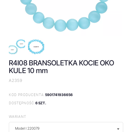
R4I08 BRANSOLETKA KOCIE OKO
KULE 10 mm
A2359
5901741936656
KOD PRODUCENTA:
6 SZT.
DOSTĘPNOŚĆ:
WARIANT
Model I 220079