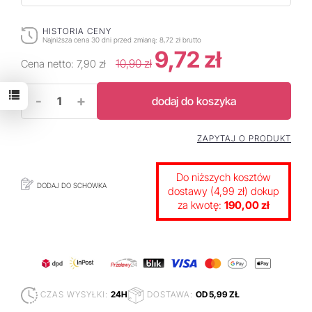
HISTORIA CENY
Najniższa cena 30 dni przed zmianą:
8,72 zł brutto
9,72 zł
10,90 zł
Cena netto:
7,90 zł
-
+
dodaj do koszyka
ZAPYTAJ O PRODUKT
Do niższych kosztów
DODAJ DO SCHOWKA
dostawy (4,99 zł) dokup
za kwotę:
190,00 zł
CZAS WYSYŁKI:
24H
DOSTAWA:
OD 5,99 ZŁ