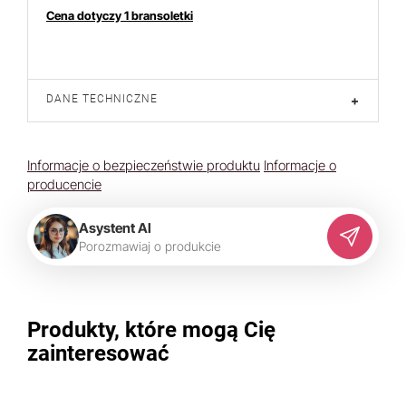
Cena dotyczy 1 bransoletki
DANE TECHNICZNE
+
Informacje o bezpieczeństwie produktu
Informacje o
producencie
Asystent AI
P
o
r
o
z
m
a
w
i
a
j
o
p
r
o
d
u
k
c
i
e
Produkty, które mogą Cię
zainteresować