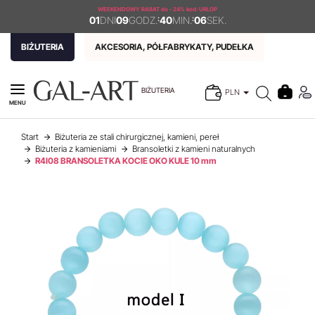
WEEKENDOWY RABAT
do - 24% kod: URLOP
01
DNI
09
GODZ.
:
40
MIN.
:
06
SEK.
BIŻUTERIA
AKCESORIA, PÓŁFABRYKATY, PUDEŁKA
BIŻUTERIA
PLN
MENU
Start
Biżuteria ze stali chirurgicznej, kamieni, pereł
Biżuteria z kamieniami
Bransoletki z kamieni naturalnych
R4I08 BRANSOLETKA KOCIE OKO KULE 10 mm