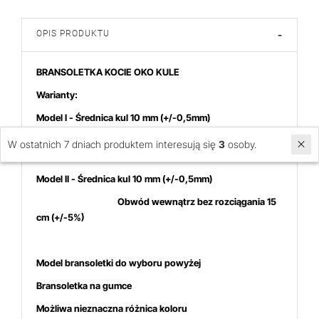
OPIS PRODUKTU
-
BRANSOLETKA KOCIE OKO KULE
Warianty:
Model I - Średnica kul 10
mm (+/-0,5mm)
Obwód wewnątrz bez rozciągania 17
W ostatnich 7 dniach produktem interesują się
3
osoby.
cm (+/-5%)
Model II - Średnica kul 10
mm (+/-0,5mm)
Obwód wewnątrz bez rozciągania 15
cm (+/-5%)
Model bransoletki do wyboru powyżej
Bransoletka na gumce
Możliwa nieznaczna różnica koloru