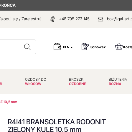
 KOŃCA
aloguj się / Zarejestruj
+48 795 273 145
bok@gal-art.p
Wyszukaj
PLN
Schowek
Kosz
OZDOBY DO
BROSZKI
BIŻUTERIA
MI
WŁOSÓW
OZDOBNE
RÓŻNA
E 10,5 mm
R4I41 BRANSOLETKA RODONIT
ZIELONY KULE 10,5 mm