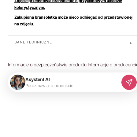
Zdjęcie przedstawia bransoletkę o przykładowym układzie
kolorystycznym.
Zakupiona bransoletka może nieco odbiegać od przedstawionej
na zdjęciu.
DANE TECHNICZNE
+
Informacje o bezpieczeństwie produktu
Informacje o producenci
Asystent AI
P
o
r
o
z
m
a
w
i
a
j
o
p
r
o
d
u
k
c
i
e