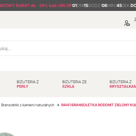
NDOWY RABAT
do - 24% kod: URLOP
01
DNI
15
GODZ.
:
06
MIN.
:
44
SEK.
DO
Z
BIŻUTERIA Z
BIŻUTERIA ZE
BIŻUTERIA Z
PERŁY
SZKŁA
KRYSZTAŁKA
Bransoletki z kamieni naturalnych
R4I41 BRANSOLETKA RODONIT ZIELONY KUL