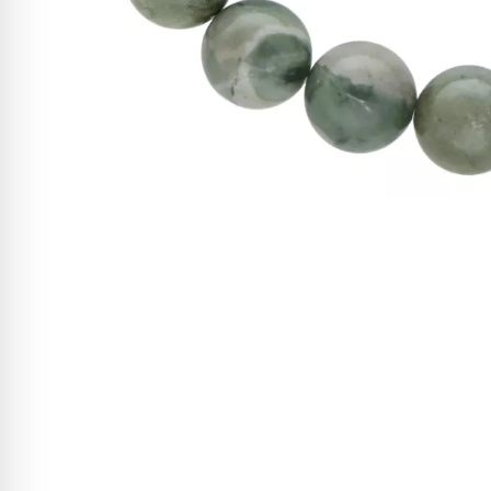
W ostatnich 7 dniach produktem interesują się
3
osoby.