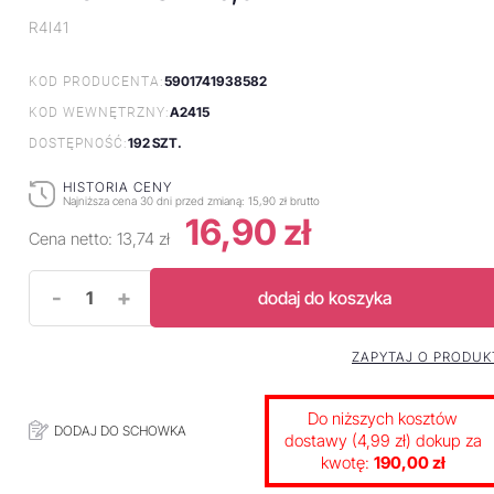
R4I41
5901741938582
KOD PRODUCENTA:
A2415
KOD WEWNĘTRZNY:
192 SZT.
DOSTĘPNOŚĆ:
HISTORIA CENY
Najniższa cena 30 dni przed zmianą:
15,90 zł brutto
16,90 zł
Cena netto:
13,74 zł
-
+
dodaj do koszyka
ZAPYTAJ O PRODUK
Do niższych kosztów
DODAJ DO SCHOWKA
dostawy (4,99 zł) dokup za
kwotę:
190,00 zł