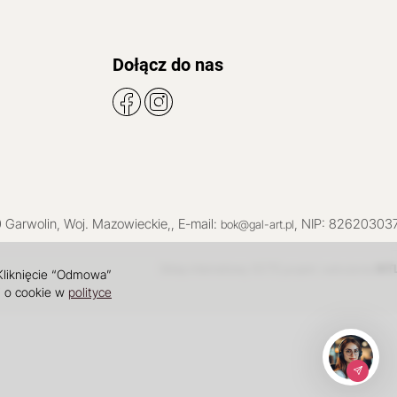
Dołącz do nas
0
Garwolin
, Woj.
Mazowieckie
,
, E-mail:
, NIP: 82620303
bok@gal-art.pl
Sklep internetowy SOTE
INT
projekt i wdrożenie
 Kliknięcie “Odmowa”
i o cookie w
polityce