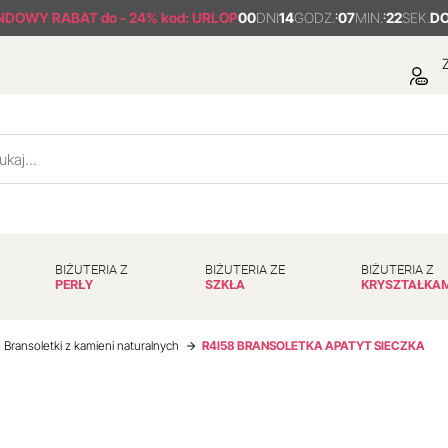
NDOWY RABAT
do - 24% kod: URLOP
00
DNI
14
GODZ.
:
07
MIN.
:
21
SEK.
DO
Z
BIŻUTERIA Z
BIŻUTERIA ZE
BIŻUTERIA Z
PERŁY
SZKŁA
KRYSZTAŁKA
Bransoletki z kamieni naturalnych
R4I58 BRANSOLETKA APATYT SIECZKA