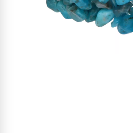
W ostatnich 7 dniach produktem interesuje się
31
osób.