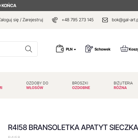
 KOŃCA
aloguj się / Zarejestruj
+48 795 273 145
bok@gal-art.p
Wyszukaj
PLN
Schowek
Kosz
OZDOBY DO
BROSZKI
BIŻUTERIA
MI
WŁOSÓW
OZDOBNE
RÓŻNA
R4I58 BRANSOLETKA APATYT SIECZK
R4I58