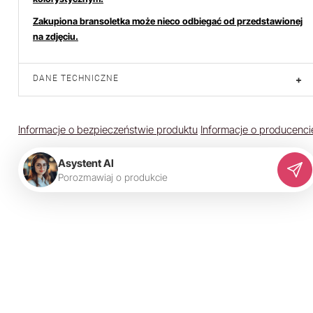
Zakupiona bransoletka może nieco odbiegać od przedstawionej
na zdjęciu.
DANE TECHNICZNE
+
Informacje o bezpieczeństwie produktu
Informacje o producenci
Asystent AI
P
o
r
o
z
m
a
w
i
a
j
o
p
r
o
d
u
k
c
i
e