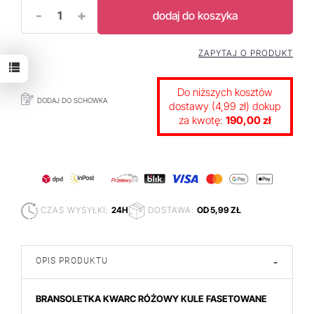
-
+
dodaj do koszyka
ZAPYTAJ O PRODUKT
Do niższych kosztów
DODAJ DO SCHOWKA
dostawy (4,99 zł) dokup
za kwotę:
190,00 zł
CZAS WYSYŁKI:
24H
DOSTAWA:
OD 5,99 ZŁ
OPIS PRODUKTU
-
BRANSOLETKA KWARC RÓŻOWY KULE FASETOWANE