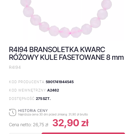
R4I94 BRANSOLETKA KWARC
RÓŻOWY KULE FASETOWANE 8 mm
R4I94
5901741944545
KOD PRODUCENTA:
A2462
KOD WEWNĘTRZNY:
275 SZT.
DOSTĘPNOŚĆ:
HISTORIA CENY
Najniższa cena 30 dni przed zmianą:
31,90 zł brutto
32,90 zł
Cena netto:
26,75 zł