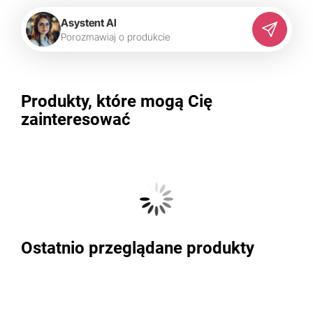
Asystent AI
P
o
r
o
z
m
a
w
i
a
j
o
p
r
o
d
u
k
c
i
e
Produkty, które mogą Cię
zainteresować
Ostatnio przeglądane produkty