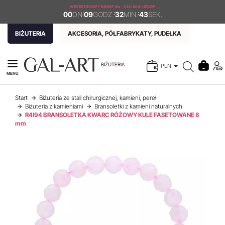
WEEKENDOWY RABAT
do - 24% kod: URLOP
00
DNI
09
GODZ.
:
32
MIN.
:
43
SEK.
BIŻUTERIA
AKCESORIA, PÓŁFABRYKATY, PUDEŁKA
BIŻUTERIA
PLN
MENU
Start
Biżuteria ze stali chirurgicznej, kamieni, pereł
Biżuteria z kamieniami
Bransoletki z kamieni naturalnych
R4I94 BRANSOLETKA KWARC RÓŻOWY KULE FASETOWANE 8
mm