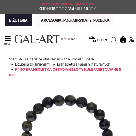
WEEKENDOWY RABAT
do - 24% kod: URLOP
01
DNI
16
GODZ.
:
34
MIN.
:
19
SEK.
BIŻUTERIA
AKCESORIA, PÓŁFABRYKATY, PUDEŁKA
BIŻUTERIA
PLN
MENU
Start
Biżuteria ze stali chirurgicznej, kamieni, pereł
Biżuteria z kamieniami
Bransoletki z kamieni naturalnych
R4I97 BRANSOLETKA OBSYDIAN ZŁOTY KULE FASETOWANE 8
mm