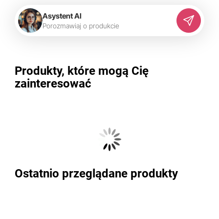
Asystent AI
P
o
r
o
z
m
a
w
i
a
j
o
p
r
o
d
u
k
c
i
e
Produkty, które mogą Cię
zainteresować
Ostatnio przeglądane produkty