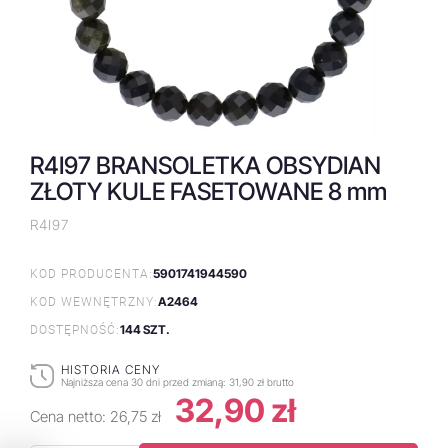
R4I97 BRANSOLETKA OBSYDIAN
ZŁOTY KULE FASETOWANE 8 mm
R4I97
5901741944590
KOD PRODUCENTA:
A2464
KOD WEWNĘTRZNY:
144 SZT.
DOSTĘPNOŚĆ:
HISTORIA CENY
Najniższa cena 30 dni przed zmianą:
31,90 zł brutto
32,90 zł
Cena netto:
26,75 zł