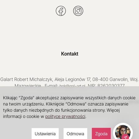
Kontakt
Galart
Robert Michalczyk
,
Aleja Legionów 17
,
08-400
Garwolin
, Woj.
Mazowieckie
,
, E-mail:
, NIP: 8262030377
bok@gal-art.pl
Klikając “Zgoda” akceptujesz zapisywanie wszystkich danych cookie
Sklep internetowy SOTE
INTLE
projekt i wdrożenie
na twoim urządzeniu. Kliknięcie “Odmowa” oznacza zapisywanie
tylko danych niezbędnych do funkcjonowania strony. Więcej
informacji o cookie w
polityce prywatności
.
Ustawienia
Odmowa
Zgoda