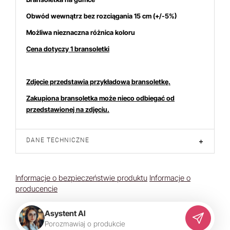
Obwód wewnątrz bez rozciągania 15 cm (+/-5%)
Możliwa nieznaczna różnica koloru
Cena dotyczy 1 bransoletki
duktem interesuje się
10
osób.
Zdjęcie przedstawia przykładową bransoletkę.
Zakupiona bransoletka może nieco odbiegać od
przedstawionej na zdjęciu.
DANE TECHNICZNE
+
Informacje o bezpieczeństwie produktu
Informacje o
producencie
Asystent AI
P
o
r
o
z
m
a
w
i
a
j
o
p
r
o
d
u
k
c
i
e