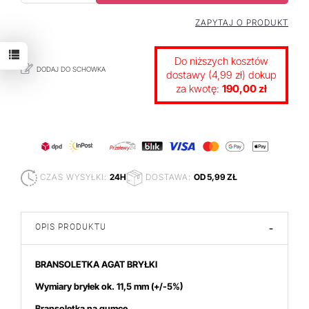
ZAPYTAJ O PRODUKT
Do niższych kosztów
DODAJ DO SCHOWKA
dostawy (4,99 zł) dokup
za kwotę:
190,00 zł
CZAS WYSYŁKI:
24H
DOSTAWA:
OD 5,99 ZŁ
OPIS PRODUKTU
-
BRANSOLETKA AGAT BRYŁKI
Wymiary bryłek ok. 11,5
mm (+/-5%)
Bransoletka na gumce