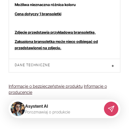
Możliwa nieznaczna różnica koloru
Cena dotyczy 1 bransoletki
Zdjęcie przedstawia przykładową bransoletkę.
Zakupiona bransoletka może nieco odbiegać od
przedstawionej na zdjęciu.
DANE TECHNICZNE
+
Informacje o bezpieczeństwie produktu
Informacje o
producencie
Asystent AI
P
o
r
o
z
m
a
w
i
a
j
o
p
r
o
d
u
k
c
i
e