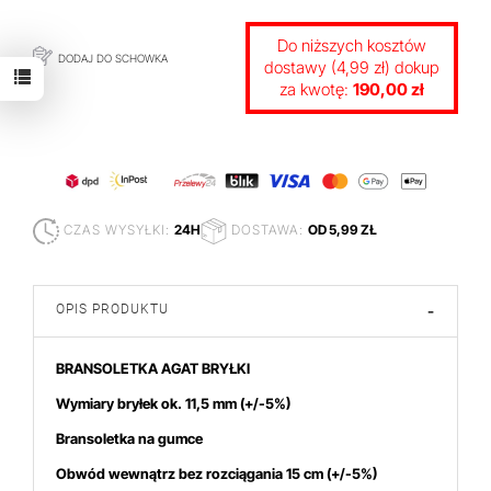
Do niższych kosztów
DODAJ DO SCHOWKA
dostawy (4,99 zł) dokup
za kwotę:
190,00 zł
CZAS WYSYŁKI:
24H
DOSTAWA:
OD 5,99 ZŁ
OPIS PRODUKTU
-
BRANSOLETKA AGAT BRYŁKI
Wymiary bryłek ok. 11,5
mm (+/-5%)
Bransoletka na gumce
Obwód wewnątrz bez rozciągania 15 cm (+/-5%)