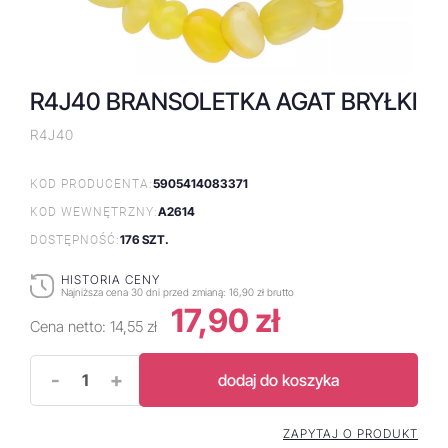
R4J40 BRANSOLETKA AGAT BRYŁKI
R4J40
5905414083371
KOD PRODUCENTA:
A2614
KOD WEWNĘTRZNY:
176 SZT.
DOSTĘPNOŚĆ:
HISTORIA CENY
Najniższa cena 30 dni przed zmianą:
16,90 zł brutto
17,90 zł
Cena netto:
14,55 zł
-
+
dodaj do koszyka
ZAPYTAJ O PRODUKT