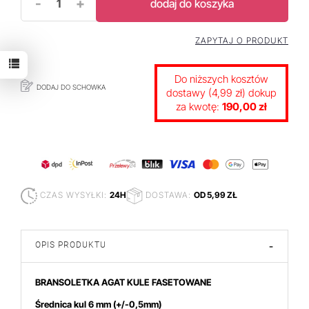
-
+
dodaj do koszyka
ZAPYTAJ O PRODUKT
Do niższych kosztów
DODAJ DO SCHOWKA
dostawy (4,99 zł) dokup
za kwotę:
190,00 zł
CZAS WYSYŁKI:
24H
DOSTAWA:
OD 5,99 ZŁ
OPIS PRODUKTU
-
BRANSOLETKA AGAT KULE FASETOWANE
Średnica kul 6 mm
(+/-0,5mm)