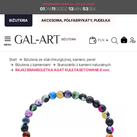
WEEKENDOWY RABAT
do - 24% kod: URLOP
01
DNI
11
GODZ.
:
13
MIN.
:
53
SEK.
BIŻUTERIA
AKCESORIA, PÓŁFABRYKATY, PUDEŁKA
BIŻUTERIA
PLN
MENU
Start
Biżuteria ze stali chirurgicznej, kamieni, pereł
Biżuteria z kamieniami
Bransoletki z kamieni naturalnych
R4J42 BRANSOLETKA AGAT KULE FASETOWANE 6 mm