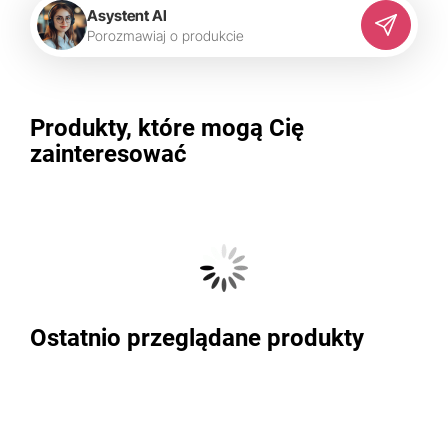
Asystent AI
P
o
r
o
z
m
a
w
i
a
j
o
p
r
o
d
u
k
c
i
e
Produkty, które mogą Cię
zainteresować
Ostatnio przeglądane produkty