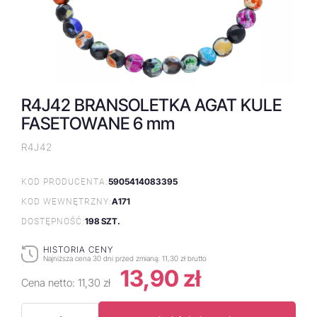
R4J42 BRANSOLETKA AGAT KULE
FASETOWANE 6 mm
R4J42
5905414083395
KOD PRODUCENTA:
A171
KOD WEWNĘTRZNY:
198 SZT.
DOSTĘPNOŚĆ:
HISTORIA CENY
Najniższa cena 30 dni przed zmianą:
11,30 zł brutto
13,90 zł
Cena netto:
11,30 zł