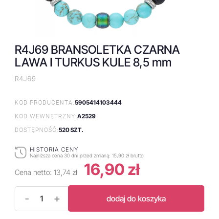
R4J69 BRANSOLETKA CZARNA
LAWA I TURKUS KULE 8,5 mm
R4J69
5905414103444
KOD PRODUCENTA:
A2529
KOD WEWNĘTRZNY:
520 SZT.
DOSTĘPNOŚĆ:
HISTORIA CENY
Najniższa cena 30 dni przed zmianą:
15,90 zł brutto
16,90 zł
Cena netto:
13,74 zł
-
+
dodaj do koszyka