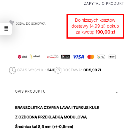
ZAPYTAJ O PRODUKT
Do niższych kosztów
DODAJ DO SCHOWKA
dostawy (4,99 zł) dokup
za kwotę:
190,00 zł
CZAS WYSYŁKI:
24H
DOSTAWA:
OD 5,99 ZŁ
OPIS PRODUKTU
-
BRANSOLETKA CZARNA LAWA I TURKUS KULE
Z OZDOBNĄ PRZEKŁADKĄ MODUŁOWĄ
Średnica kul 8,5
mm (+/-0,5mm)