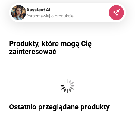
Asystent AI
P
o
r
o
z
m
a
w
i
a
j
o
p
r
o
d
u
k
c
i
e
Produkty, które mogą Cię
zainteresować
Ostatnio przeglądane produkty