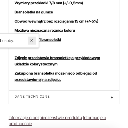
Wymiary przekładki 7/8 mm (+/-0,5mm)
Bransoletka na gumce
Obwód wewnątrz bez rozciągania 15 cm (+/-5%)
Możliwa nieznaczna różnica koloru
Cena dotyczy 1 bransoletki
W ostatnich 7 dniach produktem interesują się
4
osoby.
Zdjęcie przedstawia bransoletkę o przykładowym
układzie kolorystycznym.
Zakupiona bransoletka może nieco odbiegać od
przedstawionej na zdjęciu.
DANE TECHNICZNE
+
Informacje o bezpieczeństwie produktu
Informacje o
producencie