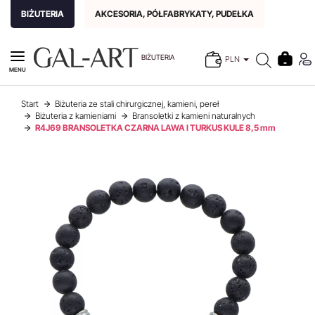
BIŻUTERIA
AKCESORIA, PÓŁFABRYKATY, PUDEŁKA
BIŻUTERIA
PLN
MENU
Start
Biżuteria ze stali chirurgicznej, kamieni, pereł
Biżuteria z kamieniami
Bransoletki z kamieni naturalnych
R4J69 BRANSOLETKA CZARNA LAWA I TURKUS KULE 8,5 mm