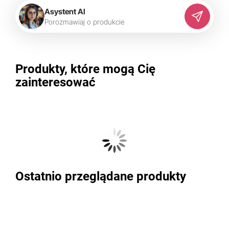
Asystent AI
P
o
r
o
z
m
a
w
i
a
j
o
p
r
o
d
u
k
c
i
e
Produkty, które mogą Cię
zainteresować
Ostatnio przeglądane produkty