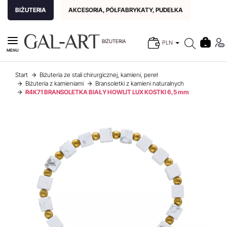
BIŻUTERIA
AKCESORIA, PÓŁFABRYKATY, PUDEŁKA
BIŻUTERIA
PLN
MENU
Start
Biżuteria ze stali chirurgicznej, kamieni, pereł
Biżuteria z kamieniami
Bransoletki z kamieni naturalnych
R4K71 BRANSOLETKA BIAŁY HOWLIT LUX KOSTKI 6,5 mm