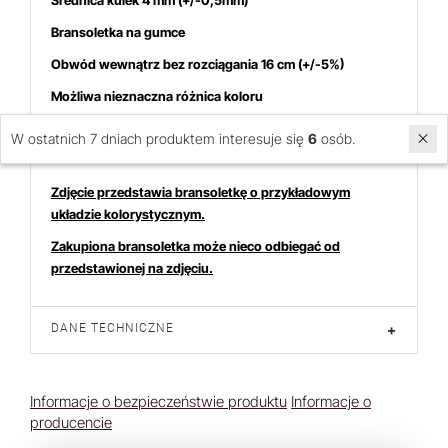
Średnica kulek 4 mm (+/-0,5mm)
Bransoletka na gumce
Obwód wewnątrz bez rozciągania 16 cm (+/-5%)
Możliwa nieznaczna różnica koloru
Cena dotyczy 1 bransoletki
W ostatnich 7 dniach produktem interesuje się
6
osób.
Zdjęcie przedstawia bransoletkę o przykładowym
układzie kolorystycznym.
Zakupiona bransoletka może nieco odbiegać od
przedstawionej na zdjęciu.
DANE TECHNICZNE
+
Informacje o bezpieczeństwie produktu
Informacje o
producencie