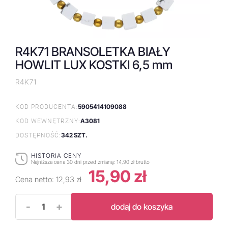
R4K71 BRANSOLETKA BIAŁY
HOWLIT LUX KOSTKI 6,5 mm
R4K71
5905414109088
KOD PRODUCENTA:
A3081
KOD WEWNĘTRZNY:
342 SZT.
DOSTĘPNOŚĆ:
HISTORIA CENY
Najniższa cena 30 dni przed zmianą:
14,90 zł brutto
15,90 zł
Cena netto:
12,93 zł
-
+
dodaj do koszyka