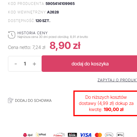
5905414109965
KOD PRODUCENTA:
A2628
KOD WEWNĘTRZNY:
120 SZT.
DOSTĘPNOŚĆ:
HISTORIA CENY
Najniższa cena 30 dni przed obniżką:
8,91 zł brutto
8,90 zł
Cena netto:
7,24 zł
-
+
dodaj do koszyka
ZAPYTAJ O PRODUK
Do niższych kosztów
DODAJ DO SCHOWKA
dostawy (4,99 zł) dokup za
kwotę:
190,00 zł