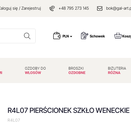
aloguj się / Zarejestruj
+48 795 273 145
bok@gal-art.p
Wyszukaj
PLN
Schowek
Kosz
OZDOBY DO
BROSZKI
BIŻUTERIA
MI
WŁOSÓW
OZDOBNE
RÓŻNA
R4L07 PIERŚCIONEK SZKŁO WENECKIE
R4L07