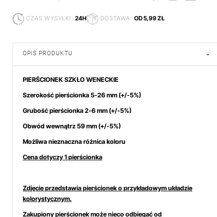
CZAS WYSYŁKI:
24H
DOSTAWA:
OD 5,99 ZŁ
OPIS PRODUKTU
-
PIERŚCIONEK SZKŁO WENECKIE
Szerokość pierścionka 5-26 mm (+/-5%)
Grubość pierścionka 2-6 mm (+/-5%)
Obwód wewnątrz 59 mm (+/-5%)
Możliwa nieznaczna różnica koloru
Cena dotyczy 1 pierścionka
Zdjęcie przedstawia pierścionek o przykładowym układzie
kolorystycznym.
Zakupiony pierścionek może nieco odbiegać od