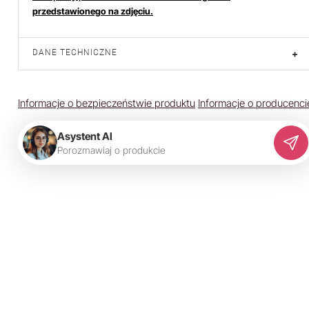
przedstawionego na zdjęciu.
DANE TECHNICZNE
+
Informacje o bezpieczeństwie produktu
Informacje o producenci
Asystent AI
P
o
r
o
z
m
a
w
i
a
j
o
p
r
o
d
u
k
c
i
e